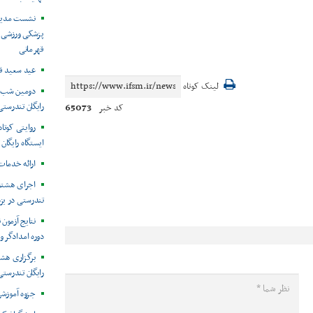
نشست مدیرک
پزشکی ورزشی ا
قهرمانی
عید سعید قر
لینک کوتاه
دومین شب ا
رایگان تندرستی
65073
کد خبر
روایتی کوتا
ایستگاه رایگان
ارائه خدمات به ۱۲۴نفر در ا
اجرای هشتم
تندرستی در یز
نتایج آزمون
دوره امدادگر و
برگزاری هش
رایگان تندرستی
جزوه آموزش