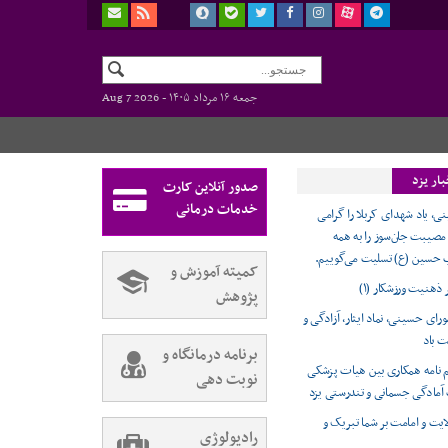
جمعه ۱۶ مرداد ۱۴۰۵ -
Aug 7 2026
ار یزد
صدور آنلاین کارت
خدمات درمانی
ی، یاد شهدای کربلا را گرامی
 مصیبت جان‌سوز را به همه
 حسین (ع) تسلیت می‌گوییم.
کمیته آموزش و
ر ذهنیت ورزشکار (۱)
پژوهش
ورای حسینی، نماد ایثار، آزادگی و
ت باد
برنامه درمانگاه و
 نامه همکاری بین هیات پزشکی
نوبت دهی
آمادگی جسمانی و تندرستی یزد
ایت و امامت بر شما تبریک و
رادیولوژی