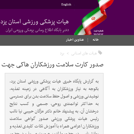
English
هیات پزشکی ورزشی استان یزد
دفتر پایگاه اطلاع رسانی پزشکی ورزشی ایران
خانه
عناوین اخبار
هیات های استانی
یزد
صدور کارت سلامت ورزشکاران هاکی جهت 
به گزارش پایگاه خبری هیات پزشکی ورزشی استان یزد،
باتوجه به نیاز ورزشکاران به آگاهی در زمینه تغذیه،
نوشیدنی ورزشی و اصول حفظ سلامت بدن برای دسترسی
به حداکثر توانمندی روحی، جسمی و کسب نتایج
درخشان آن، به پیشنهاد خانم دکتر مژگان حبیبی نیا نائب
رئیس هیات پزشکی ورزشی صدور گواهی سلامت
ورزشکاران اعزامی همراه با آموزش نکات کلیدی تغذیه و
روانشناسی در حضور والدین صورت می پذیرد. حضور