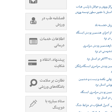
ل ورزش و جوانان با رئیس هیات
ستان با حضور معاون توسعه ورزش
فصلنامه طب در
ورزش
بان خجسته باد
ز اجرای هشتمین پویش ایستگاه
 در یزد
اطلاعات خدمات
درمانی
ه ازهشتمین پویش سراسری
 تندرستی در یزد
ستان یزد
پیشنهاد، انتقاد و
شکایت
ین پویش سراسری ایستگاه رایگان
د
 نهایی یکصد و بیست و ششمین
نظارت بر سلامت
رزشی استان یزد
باشگاه‌های ورزشی
تمین پویش سراسری ایستگاه
 در استان یزد
ستاد مبارزه با
ی کنترل اضطراب در شرایط جنگ
دوپینگ