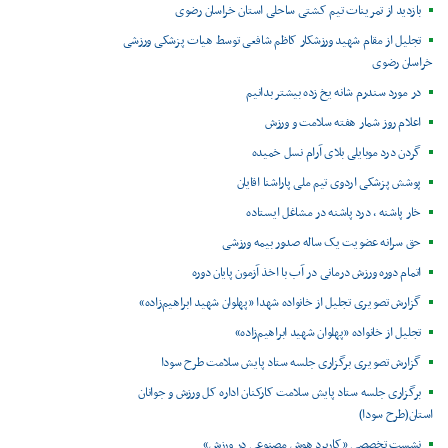
بازدید از تمرینات تیم کشتی ساحلی استان خراسان رضوی
تجلیل از مقام شهید ورزشکار کاظم شافعی توسط هیات پزشکی ورزشی
خراسان رضوی
در مورد سندرم شانه یخ زده بیشتر بدانیم
اعلام روز شمار هفته سلامت و ورزش
گردن درد موبایلی بلای آرام نسل خمیده
پوشش پزشکی اردوی تیم ملی پاراشنا اقایان
خار پاشنه ، درد پاشنه در مشاغل ایستاده
حق سرانه عضویت یک ساله صدور بیمه ورزشی
اتمام دوره ورزش درمانی در آب با اخذ آزمون پایان دوره
گزارش تصویری تجلیل از خانواده شهدا «پهلوان شهید ابراهیم‌زاده»
تجلیل از خانواده «پهلوان شهید ابراهیم‌زاده»
گزارش تصویری برگزاری جلسه ستاد پایش سلامت طرح سودا
برگزاری جلسه ستاد پایش سلامت کارکنان اداره کل ورزش و جوانان
استان(طرح سودا)
نشست تخصصی «کاربرد هوش مصنوعی در ورزش»