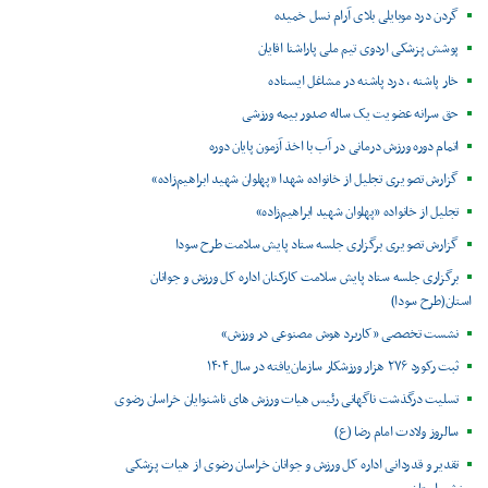
گردن درد موبایلی بلای آرام نسل خمیده
پوشش پزشکی اردوی تیم ملی پاراشنا اقایان
خار پاشنه ، درد پاشنه در مشاغل ایستاده
حق سرانه عضویت یک ساله صدور بیمه ورزشی
اتمام دوره ورزش درمانی در آب با اخذ آزمون پایان دوره
گزارش تصویری تجلیل از خانواده شهدا «پهلوان شهید ابراهیم‌زاده»
تجلیل از خانواده «پهلوان شهید ابراهیم‌زاده»
گزارش تصویری برگزاری جلسه ستاد پایش سلامت طرح سودا
برگزاری جلسه ستاد پایش سلامت کارکنان اداره کل ورزش و جوانان
استان(طرح سودا)
نشست تخصصی «کاربرد هوش مصنوعی در ورزش»
ثبت رکورد ۲۷۶ هزار ورزشکار سازمان‌یافته در سال ۱۴۰۴
تسلیت درگذشت ناگهانی رئیس هیات ورزش های ناشنوایان خراسان رضوی
سالروز ولادت امام رضا (ع)
تقدیر و قدردانی اداره کل ورزش و جوانان خراسان رضوی از هیات پزشکی