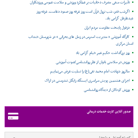
تأثیرات منفی مصرف دخانیات بر عملکرد ورزشی و سلامت عمومی ورزشکاران
اگرشب قدر، شب نزول قرآن است روز عرفه روز صعود دعاست. عرفه روز
عیدعارفان گرامی باد.
دزفول پایتخت مقاومت مردم ایران
کارگاه آموزشی « مدیریت استرس در زمان های بحرانی » در شهرستان خنداب
استان مرکزی
روز بزرگداشت حکیم عمر خیام گرامی باد
ورزش در سلامتی بانوان از نظر روانشناسی/صوت آموزشی
سالروز شهادت امام محمد تقی(ع) را تسلیت عرض می‌نماییم
اجرای هشتمین پویش سراسری ایستگاه رایگان تندرستی در اراک
ورزش کودکان از دیدگاه روانشناسی
صدور آنلاین کارت خدمات درمانی
کمیته آموزش و پژوهش