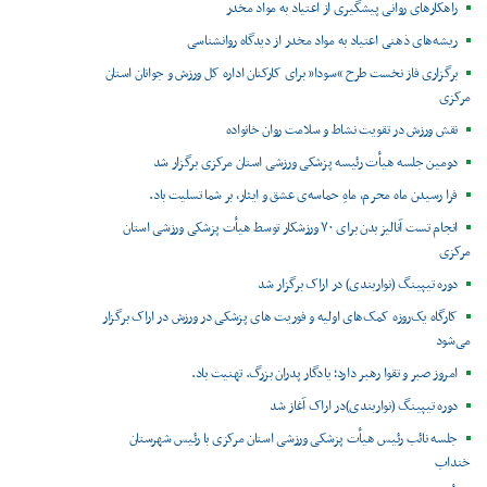
راهکارهای روانی پیشگیری از اعتیاد به مواد مخدر
ریشه‌های ذهنی اعتیاد به مواد مخدر از دیدگاه روانشناسی
برگزاری فاز نخست طرح “سودا” برای کارکنان اداره کل ورزش و جوانان استان
مرکزی
نقش ورزش در تقویت نشاط و سلامت روان خانواده
دومین جلسه هیأت رئیسه پزشکی ورزشی استان مرکزی برگزار شد
فرا رسیدن ماه محرم، ماهِ حماسه‌ی عشق و ایثار، بر شما تسلیت باد.
انجام تست آنالیز بدن برای ۷۰ ورزشکار توسط هیأت پزشکی ورزشی استان
مرکزی
دوره تیپینگ (نواربندی) در اراک برگزار شد
کارگاه یک‌روزه کمک‌های اولیه و فوریت های پزشکی در ورزش در اراک برگزار
می‌شود
امروز صبر و تقوا رهبر دارد؛ یادگار پدران بزرگ. تهنیت باد.
دوره تیپینگ (نواربندی)در اراک آغاز شد
جلسه نائب رئیس هیأت پزشکی ورزشی استان مرکزی با رئیس شهرستان
خنداب