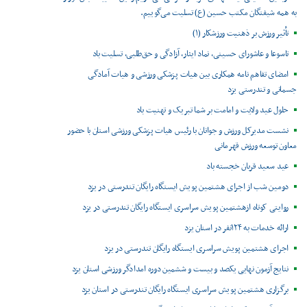
به همه شیفتگان مکتب حسین (ع) تسلیت می‌گوییم.
تأثیر ورزش بر ذهنیت ورزشکار (۱)
تاسوعا و عاشورای حسینی، نماد ایثار، آزادگی و حق‌طلبی، تسلیت باد
امضای تفاهم نامه همکاری بین هیات پزشکی ورزشی و هیات آمادگی
جسمانی و تندرستی یزد
حلول عید ولایت و امامت بر شما تبریک و تهنیت باد
نشست مدیرکل ورزش و جوانان با رئیس هیات پزشکی ورزشی استان با حضور
معاون توسعه ورزش قهرمانی
عید سعید قربان خجسته باد
دومین شب از اجرای هشتمین پویش ایستگاه رایگان تندرستی در یزد
روایتی کوتاه ازهشتمین پویش سراسری ایستگاه رایگان تندرستی در یزد
ارائه خدمات به ۱۲۴نفر در استان یزد
اجرای هشتمین پویش سراسری ایستگاه رایگان تندرستی در یزد
نتایج آزمون نهایی یکصد و بیست و ششمین دوره امدادگر ورزشی استان یزد
برگزاری هشتمین پویش سراسری ایستگاه رایگان تندرستی در استان یزد