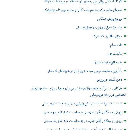
کارگاه آمادگی روانی برای حضور در مسابقات ویژه هیئت کاراته
تابستان سالم،حرکت بیشتر،آب کافی و تغذیه بهتر /اینفوگرافیک
ترویج ورزش همگانی
چند نکته برای ورزش در فصل تابستان
مردان شاغل و کم تحرک
قلب سالم
سلامت روان
پدر سالم خانواده سالم
برگزاری مسابقات پرس سینه بدون ابزار در شهرستان گرمسار
ذهن آشفته در ورزش
همکاری مشترک با هدف ارتقای دانش مربیان و داوران و توسعه آموزش‌های
تخصصی در رشته دوومیدانی
نشست مشترک هیات پزشکی ورزشی سمنان با هیات دوومیدانی
برپایی ایستگاه رایگان تندرستی به مناسبت عید غدیر در سمنان
برپایی ایستگاه رایگان تندرستی به مناسبت عید غدیر در سمنان
توسعه فعالیت های آموزشی هیات پزشکی ورزشی استان سمنان