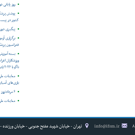
روز پایانی د
پوشش پزشکی
کشور در پیست
پیگیری دور
برگزاری آزم
فدراسیون پزش
بسته آموزش
ورزشکاران اعزام
ناگویا ۲۰۲۶ (در حال به روز رسانی)
معاینات ملی
بازی‌های آسیایی
۶ مرداد؛روز جهانی هپاتیت
معاینات ملی
info@ifsm.ir
تهران - خیابان شهید مفتح جنوبی - خیابان ورزنده - پلاک ۱۷ - فدراسیون پزش