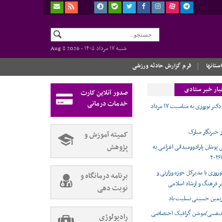
شنبه ۱۷ مرداد ۱۴۰۵ -
Aug 8 2026
استانها
فرم گزارش حادثه ورزشی
بار خبر ستادی
صدور آنلاین کارت
خدمات درمانی
پیام تبریک دکتر نوروزی به مناسبت ۱۷ مرداد
کمیته آموزش و
پژوهش
 پوشان پارادوومیدانی اعزامی به
وروزی با مدیرکل حوزه وزارتی و
برنامه درمانگاه و
ر فرهنگ و ارشاد اسلامی
نوبت دهی
ربعین حسینی تسلیت باد
تنفسی/موشن گرافیک اختصاصی
رادیولوژی