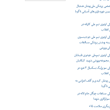
صصی پزشکی ملی‌پوشان هندبال
مین دوره بازی‌های آسیایی ناگویا
اردوی تیم ملی کاراته در
انقلاب
 اردوی تیم ملی جوجیتسوی
میته پوشش پزشکی مساابقات
کی ورزشی
اردوی تیم‌ملی جودوی نابینایان
ر مجموعه ورزشی شهید کبکانیان
پوشش پزشکی سوپرلیگ بسکتبال ۳ نفره در
انقلاب
 پوشان کبدی و گلف اعزامی به
 ناگویا
 مسابقات چوگان جام لاله در
 سوارکاری شهدا
ربیگری سلامت ۱۵+