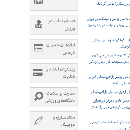
ر ورزشکاران/موشن گرافیک
 به ملی پوشان و پیشکسوتان ورزش
فصلنامه طب در
راپی ورزشی و توانبخشی فدراسیون
ورزش
ت گوناگون فدراسیون پزشکی
اطلاعات خدمات
رافیک
درمانی
پوشش پزشکی ۶۳ رویداد ورزشی طی ۳ روز
وشش مسابقات فدراسیون پزشکی
پیشنهاد، انتقاد و
شکایت
 ملی پوشان پارادوومیدانی اعزامی
اآسیایی ناگویا
اردوی تیم ملی پارادوومیدانی
نظارت بر سلامت
باشگاه‌های ورزشی
دفتر اداری و مرکز فیزیوتراپی
شی آذربایجان غربی را افتتاح
ستاد مبارزه با
ویت در کمیته خدمات درمانی
دوپینگ
کی ورزشی