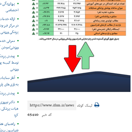
پرواززدگی د
اختصاصی
ارائه خدمات
در مرکز فیزیوت
پزشکی ورزشی
معرفی خدما
ورزشی/موشن گ
توسط کمیته پ
ورزشی
آغاز معاینات
به بازی‌های پار
پوشش پزشکی 
دکتر نوروزی 
لینک کوتاه
هیات پزشکی ورز
65410
کد خبر
کرد
راهنمای عض
فدراسیون پزش