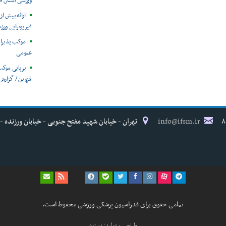
ورزشی استان ق
فیزیوتراپی ورز
موکب پذیرا
عمومی
برپایی موک
قزوین / گزارش
info@ifsm.ir
تهران - خیابان شهید مفتح جنوبی - خیابان ورزنده - پلاک ۱۷ - فدراسیون پزش
تمامی حقوق برای فدراسیون پزشکی ورزشی محفوظ است.
طراحی و تولید: نستوه