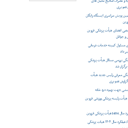
ه و مصرف صحیح مکمل های
 تصویری
ین پویش سراسری ایستگاه رایگان
وین
ی اعضای هیأت پزشکی قزوین
 و جوانان
وی مسئول کمیته خدمات درمانی
ر داد
گی بررسی مسائل هیأت پزشکی
برگزار شد
گی معرفی رئیس جدید هیأت
گزارش تصویری
شی جهت بهبود درد شانه
 هیأت رئیسه پزشکی ورزشی قزوین
أت پزشکی قزوین
اینفوگرافیک/ عملکرد سال ۱۴۰۴ هیات پزشکی