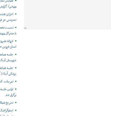
همایش تغذی
ورزشی/ گزارش
اجرای هشتم
تندرستی در قز
نشست تخصص
با مدیرکل ورزش
فرزانه بصر
استان قزوین خب
جلسه هماهن
شهرستان آبیک 
جلسه هماهن
پزشکی آبیک/ 
تمرینات کش
اولین جلسه
برگزار شد
تشریح عملکرد سال 1404هی