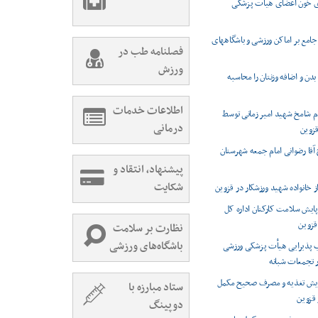
 خون اعضای هیأت پزشکی
امع بر اماکن ورزشی و باشگاههای
فصلنامه طب در
ورزش
دن و اضافه وزنتان را محاسبه
اطلاعات خدمات
ام شامخ شهید امیر زمانی توسط
درمانی
زوین
 آقا رضوانی امام جمعه شهرستان
پیشنهاد، انتقاد و
شکایت
ز خانواده شهید ورزشکار در قزوین
ایش سلامت کارکنان اداره کل
قزوین
نظارت بر سلامت
باشگاه‌های ورزشی
ب پذیرایی هیأت پزشکی ورزشی
ر تجمعات شبانه
ایش تغذیه و مصرف صحیح مکمل
ستاد مبارزه با
قزوین
دوپینگ