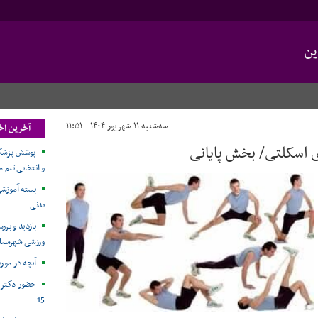
ین
سه‌شنبه ۱۱ شهریور ۱۴۰۴ - ۱۱:۵۱
آخرین اخ
 اسکلتی/ بخش پایانی
پوشش پزشکی
و انتخابی تیم 
بسته آموزش
بدنی
بازدید و بر
ورزشی شهرستا
آنچه در مور
حضور دکتر م
15+