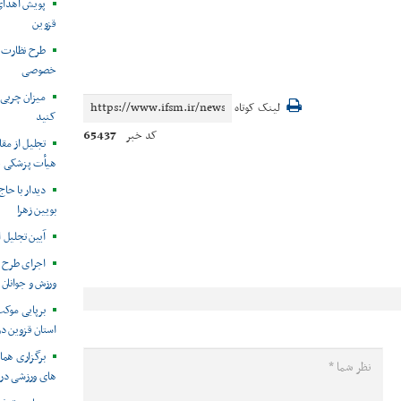
پویش اهدای
قزوین
طرح نظارت ج
خصوصی
میزان چربی ب
لینک کوتاه
کنید
65437
کد خبر
تجلیل از مق
هیأت پزشکی ق
دیدار با حاج
بویین زهرا
آیین تجلیل ا
اجرای طرح پ
ورزش و جوانان 
برپایی موک
استان قزوین د
برگزاری هم
های ورزشی در 