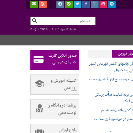
شنبه ۱۷ مرداد ۱۴۰۵ -
Aug 8 2026
بار قزوین
صدور آنلاین کارت
خدمات درمانی
 رقابتهای کشتی قهرمانی کشور
ملی پیشکسوتان
ی نحوه صحیح قرار گرفتن وضعیت
کمیته آموزش و
پژوهش
رسی روند فعالیت هیأت پزشکی
ن آبیک
برنامه درمانگاه و
د کش پیلاتس باید بدانیم
نوبت دهی
دبر در دوره مربیگری سلامت
رادیولوژی