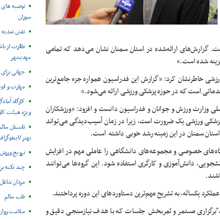
توصیه های ت
سوزان
نقش تغذیه ق
نظارت از با
. گزارش‌های ارائه‌شده در استان سمنان نشان می‌دهد که تمامی
مهدیشهر
هزینه شده است.»
جهانی برای 
رزشی خاطرنشان کرد: «گزارش این فدراسیون همواره جزء جامع‌ترین
مهارت و انو
خدماتی است که در حوزه پزشکی ورزشی ارائه می‌شود.»
کارگاه آماد
صلی وزارت ورزش و جوانان و فدراسیون دانست و افزود: «ورزشکاران
ویژه هیئت کارا
زشکی ورزشی یک ضرورت است، زیرا در زمان آسیب‌دیدگی می‌تواند
تابستان سال
استان سمنان در این زمینه رشد خوبی داشته است.
بهتر /اینفوگرا
اه‌های خصوصی و مجموعه‌های دانشگاهی را عاملی مهم در افزایش
ترویج ورزش 
جویی، دانش‌آموزی و کارگری استفاده شود. این گروه‌ها می‌توانند
چند نکته بر
شند.
مردان شاغل
کرد یکساله، به تشریح مهم‌ترین دستاوردهای این دوره پرداختند.
قلب سالم
ته،"برگزاری مستمر و ثمربخش جلسات که با هدف نیازسنجی دقیق و
سلامت روان