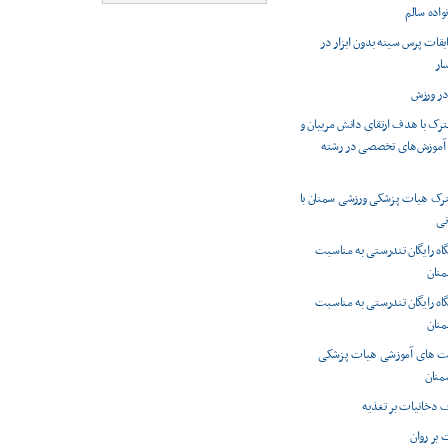
واده سالم
بقات پرس سینه بدون ابزار در
ار
در ورزش
ک با هدف ارتقای دانش مربیان و
ه آموزش‌های تخصصی در رشته
 هیات پزشکی ورزشی سمنان با
نی
گاه رایگان تندرستی به مناسبت
منان
گاه رایگان تندرستی به مناسبت
منان
یت های آموزشی هیات پزشکی
منان
دخانیات بر تغذیه
 بر روان