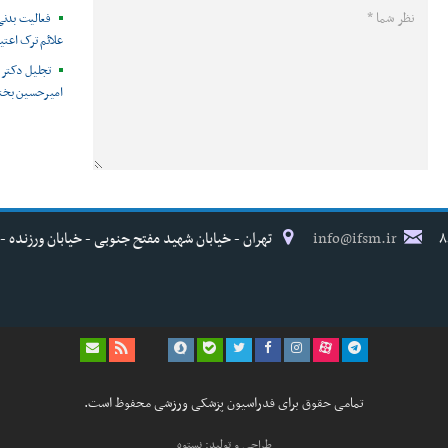
فعالیت بدنی
علائم ترک اعتیا
تجلیل دکتر ن
امیرحسین بخت
info@ifsm.ir
تهران - خیابان شهید مفتح جنوبی - خیابان ورزنده - پلاک ۱۷ - فدراسیون پزش
تمامی حقوق برای فدراسیون پزشکی ورزشی محفوظ است.
طراحی و تولید: نستوه