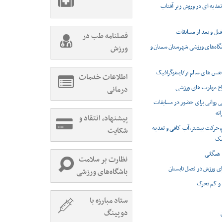
غذیه ای در ورزش زیر آفتاب
بل و بعد از مسابقات
فصلنامه طب در
شگاه‌های ورزشی شهرستان سمنان و
ورزش
نفس های سالم تر/اینفوگرافیک
اطلاعات خدمات
اع مهارت های ورزشی
درمانی
گی روانی برای حضور در مسابقات
ته
پیشنهاد، انتقاد و
م،حرکت بیشتر،آب کافی و تغذیه
شکایت
فیک
همگانی
نظارت بر سلامت
ای ورزش در فصل تابستان
باشگاه‌های ورزشی
 و کم تحرک
ستاد مبارزه با
دوپینگ