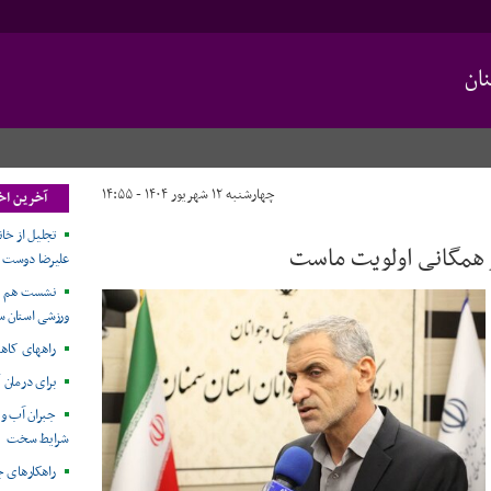
ان
چهارشنبه ۱۲ شهریور ۱۴۰۴ - ۱۴:۵۵
آخرین اخ
تجلیل از خا
همگانی اولویت ماست
علیرضا دوست
نشست هم ا
ورزشی استان سم
راههای کاه
برای درمان 
جبران آب و ا
شرایط سخت
راهکارهای ج