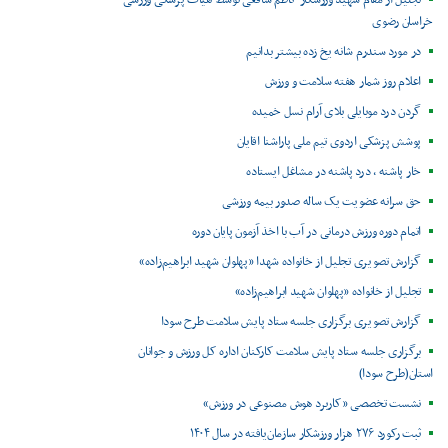
تجلیل از مقام شهید ورزشکار کاظم شافعی توسط هیات پزشکی ورزشی
خراسان رضوی
در مورد سندرم شانه یخ زده بیشتر بدانیم
اعلام روز شمار هفته سلامت و ورزش
گردن درد موبایلی بلای آرام نسل خمیده
پوشش پزشکی اردوی تیم ملی پاراشنا اقایان
خار پاشنه ، درد پاشنه در مشاغل ایستاده
حق سرانه عضویت یک ساله صدور بیمه ورزشی
اتمام دوره ورزش درمانی در آب با اخذ آزمون پایان دوره
گزارش تصویری تجلیل از خانواده شهدا «پهلوان شهید ابراهیم‌زاده»
تجلیل از خانواده «پهلوان شهید ابراهیم‌زاده»
گزارش تصویری برگزاری جلسه ستاد پایش سلامت طرح سودا
برگزاری جلسه ستاد پایش سلامت کارکنان اداره کل ورزش و جوانان
استان(طرح سودا)
نشست تخصصی «کاربرد هوش مصنوعی در ورزش»
ثبت رکورد ۲۷۶ هزار ورزشکار سازمان‌یافته در سال ۱۴۰۴