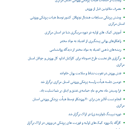
رضایت از خدمات هیات پزشکی ورزشی استان مرکزی
مصرف ملاتونین قبل از ورزش
پوشش پزشکی مسابقات هندبال نونهالان کشور توسط هیات پزشکی ورزشی
استان مرکزی
آموزش کمک های اولیه در دوره مربیگری شنا در استان مرکزی
راهکارهای روانی پیشگیری از اعتیاد به مواد مخدر
ریشه‌های ذهنی اعتیاد به مواد مخدر از دیدگاه روانشناسی
برگزاری فاز نخست طرح “سودا” برای کارکنان اداره کل ورزش و جوانان استان
مرکزی
نقش ورزش در تقویت نشاط و سلامت روان خانواده
دومین جلسه هیأت رئیسه پزشکی ورزشی استان مرکزی برگزار شد
فرا رسیدن ماه محرم، ماهِ حماسه‌ی عشق و ایثار، بر شما تسلیت باد.
انجام تست آنالیز بدن برای ۷۰ ورزشکار توسط هیأت پزشکی ورزشی استان
مرکزی
دوره تیپینگ (نواربندی) در اراک برگزار شد
کارگاه یک‌روزه کمک‌های اولیه و فوریت های پزشکی در ورزش در اراک برگزار