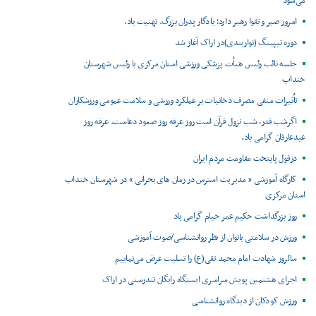
می‌شود
امروز صبر و تقوا رهبر دارد؛ یادگار پدران بزرگ. تهنیت باد.
دوره تیپینگ (نواربندی)در اراک آغاز شد
جلسه نائب رئیس هیأت پزشکی ورزشی استان مرکزی با رئیس شهرستان
خنداب
تأثیرات منفی مصرف دخانیات بر عملکرد ورزشی و سلامت عمومی ورزشکاران
اگرشب قدر، شب نزول قرآن است روز عرفه روز صعود دعاست. عرفه روز
عیدعارفان گرامی باد.
دزفول پایتخت مقاومت مردم ایران
کارگاه آموزشی « مدیریت استرس در زمان های بحرانی » در شهرستان خنداب
استان مرکزی
روز بزرگداشت حکیم عمر خیام گرامی باد
ورزش در سلامتی بانوان از نظر روانشناسی/صوت آموزشی
سالروز شهادت امام محمد تقی(ع) را تسلیت عرض می‌نماییم
اجرای هشتمین پویش سراسری ایستگاه رایگان تندرستی در اراک
ورزش کودکان از دیدگاه روانشناسی