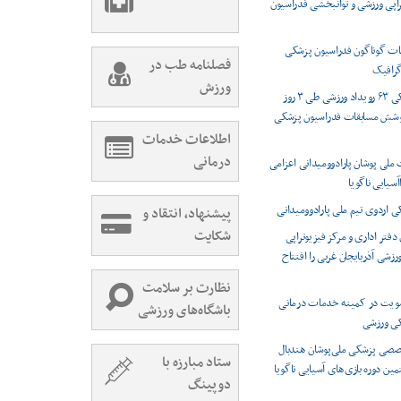
راپی ورزشی و توانبخشی فدراسیون
ت گوناگون فدراسیون پزشکی
فصلنامه طب در
رافیک
ورزش
پوشش پزشکی ۶۳ رویداد ورزشی طی ۳ روز
وشش مسابقات فدراسیون پزشکی
اطلاعات خدمات
درمانی
 ملی پوشان پارادوومیدانی اعزامی
اآسیایی ناگویا
اردوی تیم ملی پارادوومیدانی
پیشنهاد، انتقاد و
شکایت
دفتر اداری و مرکز فیزیوتراپی
شی آذربایجان غربی را افتتاح
نظارت بر سلامت
ویت در کمیته خدمات درمانی
باشگاه‌های ورزشی
کی ورزشی
صصی پزشکی ملی‌پوشان هندبال
ستاد مبارزه با
مین دوره بازی‌های آسیایی ناگویا
دوپینگ