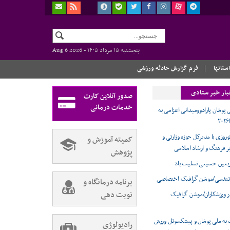
پنجشنبه ۱۵ مرداد ۱۴۰۵ -
Aug 6 2026
استانها
فرم گزارش حادثه ورزشی
بار خبر ستادی
صدور آنلاین کارت
خدمات درمانی
 پوشان پارادوومیدانی اعزامی به
وروزی با مدیرکل حوزه وزارتی و
کمیته آموزش و
ر فرهنگ و ارشاد اسلامی
پژوهش
ربعین حسینی تسلیت باد
تنفسی/موشن گرافیک اختصاصی
برنامه درمانگاه و
نوبت دهی
ر ورزشکاران/موشن گرافیک
 به ملی پوشان و پیشکسوتان ورزش
رادیولوژی