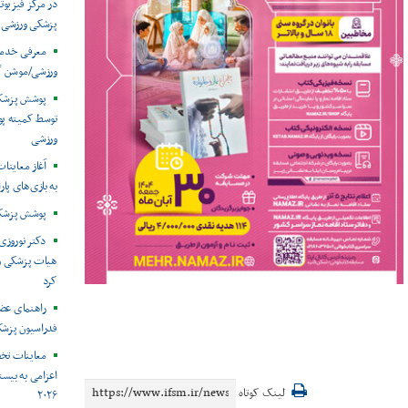
در مرکز فیزیوت
پزشکی ورزشی
معرفی خدما
ورزشی/موشن گ
توسط کمیته پ
ورزشی
آغاز معاینات
به بازی‌های پار
پوشش پزشکی 
دکتر نوروزی 
هیات پزشکی ورز
کرد
راهنمای عض
فدراسیون پزش
معاینات تخ
اعزامی به بیست
لینک کوتاه
۲۰۲۶