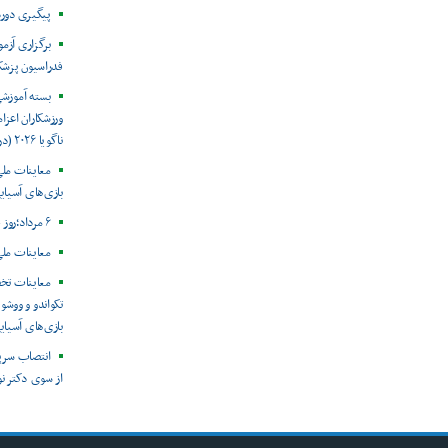
پیگیری دور
برگزاری آزم
فدراسیون پزش
بسته آموزش
ورزشکاران اعزام
ناگویا ۲۰۲۶ (در حال به روز رسانی)
معاینات ملی
بازی‌های آسیایی
۶ مرداد؛روز جهانی هپاتیت
معاینات ملی
معاینات تخ
تکواندو و ووشو 
بازی‌های آسیایی ن
انتصاب سرپ
از سوی دکتر ن