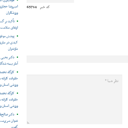
هوشیاری، م
امیررضا حجازی
65714
کد خبر
ورزشکاران
تأکید بر گ
ارتقای سلامت و
پوشش موفق 
کبدی در ساری
مازندران
دکتر یحیی ص
آمار بیمه شدگ
کارگاه تخصص
خانواده کاراته
ورزشی استان و 
کارگاه تخصص
خانواده کاراته
ورزشی استان و 
دکتر صالح‌ط
عنوان سرپرست 
گفت