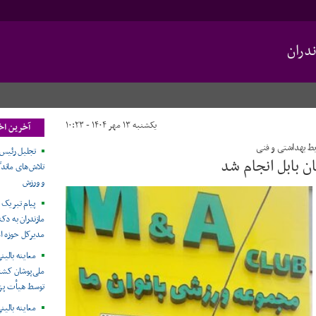
دران
یکشنبه ۱۳ مهر ۱۴۰۴ - ۱۰:۲۳
آخرین اخب
بط بهداشتی و فنی
تجلیل رئیس 
ن بابل انجام شد
تلاش‌های ماند
و ورزش
پیام تبریک
مازندران به دک
مدیرکل حوزه اس
معاینه بال
ملی‌پوشان کشت
توسط هیأت پزش
معاینه بال