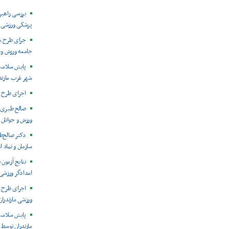
بررسی راهب
پزشکی ورزشی م
جرای طرح مل
جامعه ورزش وجو
شهر غرب مازند
اجرای طرح س
صالح طبری :
ورزش و جوانان مازندران در
دکتر صالح‌ط
سازمان و نماد 
نتایج آزمون
امدادگر ورزشی 
اجرای طرح 
ورزشی مازندران
پایش سلامت 
مازندران توسط