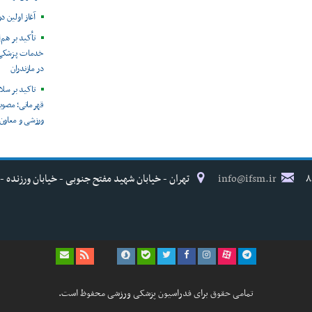
آغاز اولین 
تأکید بر هم‌
خدمات پزشکی و
در مازندران
تاکید بر سل
قهرمانی؛ مصو
ورزشی و معاون 
info@ifsm.ir
تهران - خیابان شهید مفتح جنوبی - خیابان ورزنده - پلاک ۱۷ - فدراسیون پزش
تمامی حقوق برای فدراسیون پزشکی ورزشی محفوظ است.