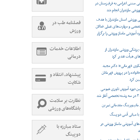
ی سنتی اعزامی به قرقیزستان در
زشی مازندران انجام شد
ورزشی استان مازندران با هدف
فصلنامه طب در
خصصی و مهارت‌های عملی فعالان
ورزش
ه آموزشی ماساژ ورزشی را برگزار
اطلاعات خدمات
زشکی ورزشی مازندران از
درمانی
های هیأت تقدیر کرد
 سکوی قهرمانی»؛ دکتر مجید
واده را در پرورش قهرمانان
پیشنهاد، انتقاد و
ین کرد
شکایت
ین دوره آموزش تئوری عمومی
د
نظارت بر سلامت
ن مانیتورینگ مقدماتی تمرین
باشگاه‌های ورزشی
با مبانی آنتی دوپینگ
ه‌های آموزشی ماساژ ورزشی در
ستاد مبارزه با
د
دوپینگ