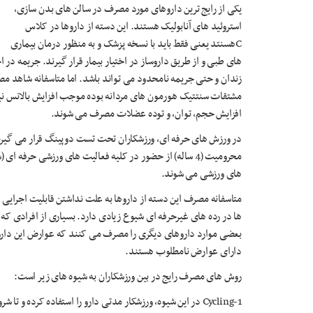
یکی از رایج ترین داروهای مورد مصرف در سالن های بدن سازی،
استروئید های آنابولیک هستند. این دسته از داروها در کلاس
Cهسنتد یعنی فقط باید با نسخه پزشک و به منظور درمان بیماری
زندان و حتی جریمه نامحدود می تواند باشد. اما متاسفانه شاهد مصر
مشتقات سنتتیک هورمون های مردانه بوده موجب افزایش بالانس نیت
افزایش حجم، توان، و توده عضلات مصرف می شوند.
در ورزش های حرفه ای، ورزشکاران تحت تست دوپینگ قرار می گیرند
محرومیت (4 ساله) از حضور در کلیه فعالیت های ورزشی حرفه 
های ورزشی می شوند.
متاسفانه مصرف این دسته از داروها به علت نداشتن قابلیت اجرایی 
ها در رده های غیرحرفه ای شیوع زیادی دارد. بسیاری از افرادی که ا
بعضی موارد داروهای دیگری را مصرف می کنند که عوارض این داروها
دارای عوارض نامطلوب هستند.
روش های مصرف رایج در بین ورزشکاران به شیوه های زیر است:
1-Cycling در این شیوه، ورزشکار مدتی دارو را استفاده کرده و تا شروع دوباره، مدتی قطع می کند.