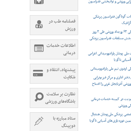
راپی ورزشی و توانبخشی فدراسیون
ت گوناگون فدراسیون پزشکی
فصلنامه طب در
رافیک
ورزش
پوشش پزشکی ۶۳ رویداد ورزشی طی ۳ روز
وشش مسابقات فدراسیون پزشکی
اطلاعات خدمات
درمانی
 ملی پوشان پارادوومیدانی اعزامی
اآسیایی ناگویا
اردوی تیم ملی پارادوومیدانی
پیشنهاد، انتقاد و
شکایت
دفتر اداری و مرکز فیزیوتراپی
شی آذربایجان غربی را افتتاح
نظارت بر سلامت
ویت در کمیته خدمات درمانی
باشگاه‌های ورزشی
کی ورزشی
صصی پزشکی ملی‌پوشان هندبال
ستاد مبارزه با
مین دوره بازی‌های آسیایی ناگویا
دوپینگ