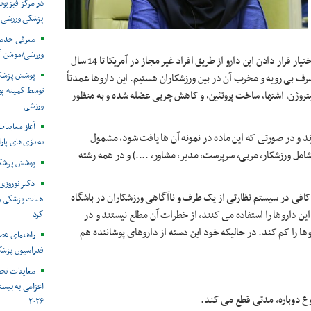
در مرکز فیزیوت
پزشکی ورزشی
معرفی خدما
ورزشی/موشن گ
های طبی و از طریق داروساز در اختیار بیمار قرار گیرند. جریمه در اختیار قرار دادن این دارو از طریق افراد غیر مجاز در آمریکا تا 14 سال
ف بی رویه و مخرب آن در بین ورزشکاران هستیم. این داروها عمدتاً
توسط کمیته پ
روژن، اشتها، ساخت پروتئین، و کاهش چربی عضله شده و به منظور
ورزشی
آغاز معاینات
 و در صورتی که این ماده در نمونه آن ها یافت شود، مشمول
به بازی‌های پار
ای (شامل ورزشکار، مربی، سرپرست، مدیر، مشاور، ....) و در همه رشته
پوشش پزشکی 
دکتر نوروزی 
کافی در سیستم نظارتی از یک طرف و ناآگاهی ورزشکاران در باشگاه
هیات پزشکی ورز
ین داروها را استفاده می کنند، از خطرات آن مطلع نیستند و در
کرد
 را کم کند. در حالیکه خود این دسته از داروهای پوشاننده هم
راهنمای عض
فدراسیون پزش
معاینات تخ
اعزامی به بیست
۲۰۲۶