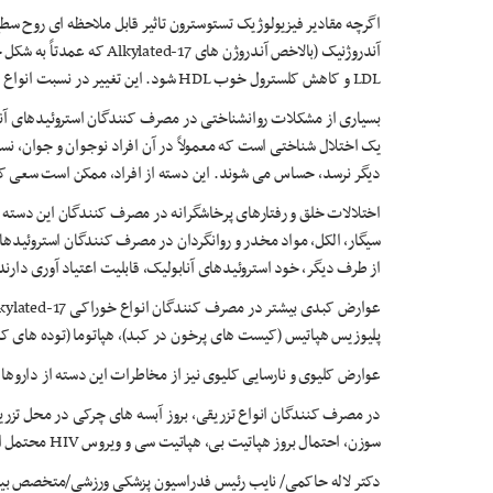
اگرچه مقادیر فیزیولوژیک تستوسترون تاثیر قابل ملاحظه ای روح س
آندروژنیک (بالاخص آندروژن ه
LDL و کاهش کلسترول خوب HDL شود. این تغییر در نسبت انواع کلسترول، فرد را مستعد بیماری های عروق کرونر قرر می دهد.
یک اختلال شناختی است که معمولاً در آن افراد نوجوان و جوان، ن
دیگر نرسد، حساس می شوند. این دسته از افراد، ممکن است سعی کنند
اختلالات خلق و رفتارهای پرخاشگرانه در مصرف کنندگان این دسته
سیگار، الکل، مواد مخدر و روانگردان در مصرف کنندگان استروئیدهای 
از طرف دیگر، خود استروئیدهای آنابولیک، قابلیت اعتیاد آوری دارند
پلیوزیس هپاتیس (کیست های پرخون در کبد)، هپاتوما (توده های ک
عوارض کلیوی و نارسایی کلیوی نیز از مخاطرات این دسته از داروها
در مصرف کنندگان انواع تزریقی، بروز آبسه های چرکی در محل تزری
سوزن، احتمال بروز هپاتیت بی، هپاتیت سی و ویروس HIV محتمل است.
دکتر لاله حاکمی/ نایب رئیس فدراسیون پزشکی ورزشی/متخصص بی