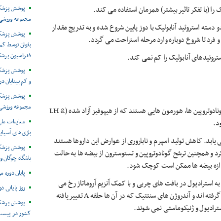
پوشش پزشکی 
مجموعه ورزشی 
 یا دو دسته استروئید آنابولیک با دوز پایین شروع شده و به تدریج مقدار
پوشش پزشکی
و فرد تا شروع دوباره وارد مرحله استراحت می گردد.
بانوان توسط ک
فدراسیون پزش
وئیدهای آنابولیک را کم نمی کند.
پوشش پزشکی 
و کم بینایان د
مجموعه ورزشی 
همه آندروژن ها، موجب سرکوب ترشح گونادوتروپین ها می شوند. گونادوتروپین ها، هورمون هایی هستند که از هیپوفیز آزاد شده (LH &
معاینات ملی
بازی‌های آسیایی
 یابد. کاهش تولید اسپرم و ناباروری از عوارض این داروها هستند
پوشش پزشکی
رد و همچنین ترشح گونادوتروپین و تستوسترون از بیضه ها به حالت
باشگاه چوگان و
ندازه بیضه ها ممکن است کوچک شود.
پایان دوره م
به علت تبدیل تستوسترون به استرادیول در بافت های چربی و با کمک آنزیم آروماتاز رخ می
روز پایانی د
دهد. آندروژن هایی که تحت تاثیر آنزیم 5-alpha- reductase قرار گرفته اند و آندروژن های سنتتیک که در آن ها حلقه A تغییر یافته
پوشش پزشکی
سترادیول و ژنیکوماستی نمی شوند.
کشور در پیست