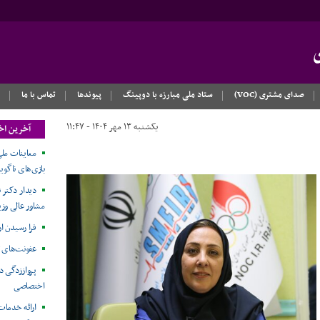
صدای مشتری (VOC)
ستاد ملی مبارزه با دوپینگ
پیوندها
تماس با ما
یکشنبه ۱۳ مهر ۱۴۰۴ - ۱۱:۴۷
آخرین اخ
معاینات ملی
بازی‌های ناگویا۲۰۲۶
دیدار دکتر ن
مشاور عالی وزی
فرا رسیدن ا
عفونت‌های 
پرواززدگی د
اختصاصی
ارائه خدمات