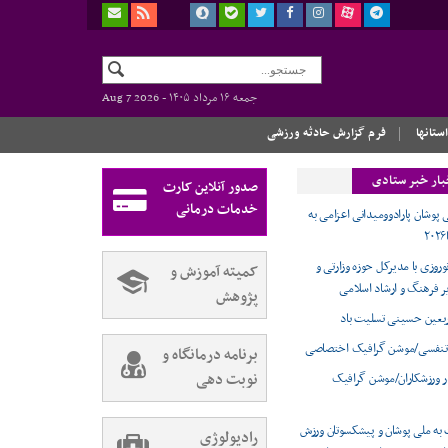
جمعه ۱۶ مرداد ۱۴۰۵ -
Aug 7 2026
استانها
فرم گزارش حادثه ورزشی
بار خبر ستادی
صدور آنلاین کارت
خدمات درمانی
 پوشان پارادوومیدانی اعزامی به
وروزی با مدیرکل حوزه وزارتی و
کمیته آموزش و
ر فرهنگ و ارشاد اسلامی
پژوهش
ربعین حسینی تسلیت باد
تنفسی/موشن گرافیک اختصاصی
برنامه درمانگاه و
نوبت دهی
ر ورزشکاران/موشن گرافیک
 به ملی پوشان و پیشکسوتان ورزش
رادیولوژی