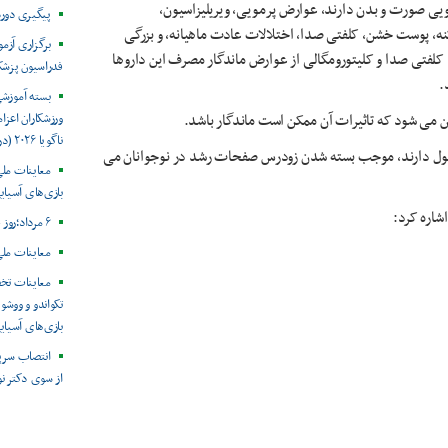
مویی صورت و بدن دارند، عوارض پرمویی، ویریلیزاسیون،
پیگیری دور
کنه، پوست خشن، کلفتی صدا، اختلالات عادت ماهیانه، و بزرگی
برگزاری آزم
کلفتی صدا و کلیتورومگالی از عوارض ماندگار مصرف این داروها
فدراسیون پزش
.
بسته آموزش
ین می شود که تاثیرات آن ممکن است ماندگار باشد.
ورزشکاران اعزام
ناگویا ۲۰۲۶ (در حال به روز رسانی)
ادیول دارند، موجب بسته شدن زودرس صفحات رشد در نوجوانان می
معاینات ملی
بازی‌های آسیایی
شاره کرد:
۶ مرداد؛روز جهانی هپاتیت
معاینات ملی
معاینات تخ
تکواندو و ووشو 
بازی‌های آسیایی ن
انتصاب سرپ
از سوی دکتر ن