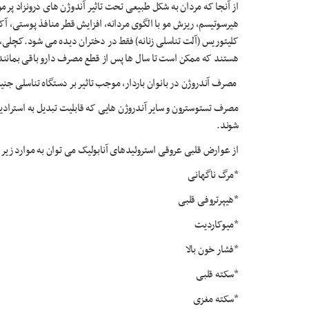
از آنجا که مردان به شکل طبیعی تحت تاثیر آندوژن های درونزاد پر
هیرسوتیسم، ریزش مو با الگوی مردانه، افزایش قطر منافذ پوستی، آ
کلیتوریس (آلت تناسلی زنانه) فقط در دختران دیده می شود.کچلی، 
هستند که ممکن است تا سال ها پس از قطع مصرف دارو باقی بمانند
مصرف آندروژن در بانوان باردار، موجب تاثیر بر دستگاه تناسلی جن
مصرف تستوسترون و سایر آندروژن هایی که قابلیت تبدیل به استر
شوند.
از عوارض قلبی عروقی استروئیدهای آنابولیک می توان به موارد زیر ا
*مرگ ناگهانی
*هیپرتروفی قلبی
*میوکاردیت
*فشار خون بالا
*سکته قلبی
*سکته مغزی