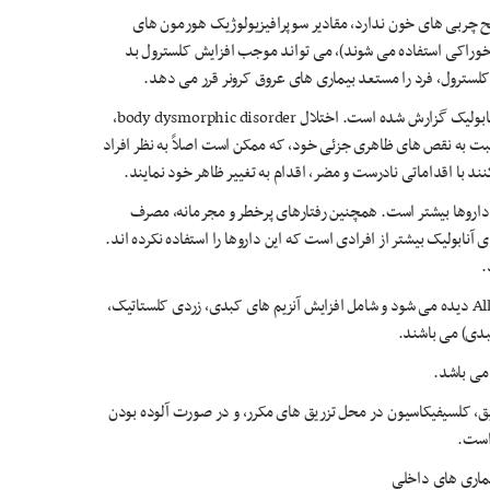
طح چربی های خون ندارد، مقادیر سوپرافیزیولوژیک هورمون های
ای 17-Alkylated که عمدتاً به شکل خوراکی استفاده می شوند)، می تواند موجب افزایش کلسترول بد
بسیاری از مشکلات روانشناختی در مصرف کنندگان استروئیدهای آنابولیک گزارش شده است. اختلال body dysmorphic disorder،
سبت به نقص های ظاهری جزئی خود، که ممکن است اصلاً به نظر افراد
 با اقداماتی نادرست و مضر، اقدام به تغییر ظاهر خود نمایند.
 داروها بیشتر است. همچنین رفتارهای پرخطر و مجرمانه، مصرف
آنابولیک بیشتر از افرادی است که این داروها را استفاده نکرده اند.
.
عوارض کبدی بیشتر در مصرف کنندگان انواع خوراکی 17-Alkylated دیده می شود و شامل افزایش آنزیم های کبدی، زردی کلستاتیک،
بدی) می باشند.
 می باشد.
ق، کلسیفیکاسیون در محل تزریق های مکرر، و در صورت آلوده بودن
ماری های داخلی