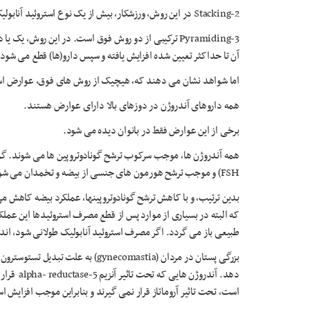
2-Stacking در این روش، ورزشکار، بیش از یک نوع استروئید آنابولیک را (با تفکر تاثیر بیشتر) همزمان استفاده می کند.
3-Pyramiding ترکیبی از دو روش فوق است. در این روش، یک
آن تا حداکثر تعیین شده افزایش یافته و سپس دارو(ها) قطع می شود 
اما شواهد نشان می دهند که، هیچیک از روش های فوق، عوارض استر
همه داروهای آندروژن در دوزهای بالا دارای عوارض هستند.
برخی از این عوارض فقط در بانوان دیده می شود.
FSH) و موجب ترشح هورمون های جنسی از بیضه و تخمدان می شود.
بدین ترتیب، و با کاهش ترشح گونادوتروپینها، عملکرد بیضه کاهش می
که البته در بسیاری از موارد پس از قطع مصرف استروئیدها این عملک
طبیعی باز می گردد. اگر مصرف استروئید آنابولیک طولانی شود، ا
بزرگی پستان در مردان (gynecomastia) 
است، تحت تاثیر آروماتاز قرار نمی گیرند و بنابراین موجب افزایش ا