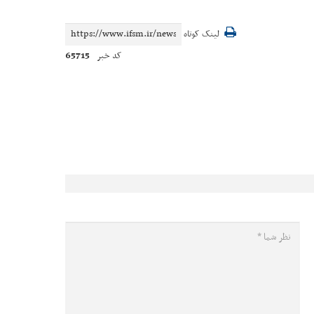
لینک کوتاه
65715
کد خبر