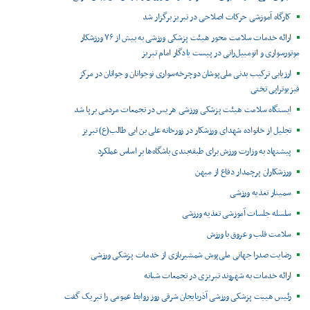
کارگاه آموزشی حرکات اصلاحی در تبریز برگزار شد
ارائه خدمات سلامت محور هیئت پزشکی ورزشی به بیش از ۷۶ ورزشکار
موتورسواری و اتومبیل‌رانی در پیست یادگار امام تبریز
ارزیابی ترکیب بدنی ملی‌پوشان دوچرخه‌سواری نوجوانان و جوانان در مرکز
فیزیوتراپی تختی
ایستگاه سلامت هیئت پزشکی ورزشی هریس در تجمعات مردمی برپا شد
تجلیل از خانواده شهدای ورزشکار در زورخانه علی بن ابی طالب(ع) تبریز
پیشنهاد به وزارت ورزش برای طبقه‌بندی باشگاه‌ها بر اساس عملکرد
ورزشکاران پرچمدار دفاع از میهن
سمینار تغذیه ورزشی
سلسله جلسات آموزشی تغذیه ورزشی
سلامت قلب و عروق با ورزش
رضایت صدرا جهانی ملی‌پوش شمشیربازی از خدمات پزشکی ورزشی
ارائه خدمات به شهروند تبریزی در تجمعات شبانه
رئیس هیبت پزشکی ورزشی آذربایجان شرقی روز روابط عمومی را تبریک گفت