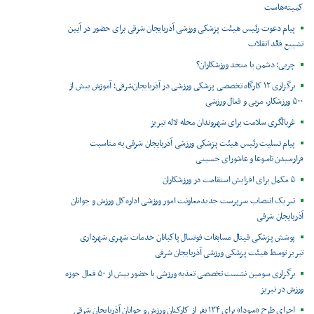
کمیته‌هاست
پیام دعوت رئیس هیئت پزشکی ورزشی آذربایجان شرقی برای حضور در آیین
تشییع قائد انقلاب
چربی؛ دشمن یا متحد ورزشکاران؟
برگزاری ۱۲ کارگاه تخصصی پزشکی ورزشی در آذربایجان‌شرقی؛ آموزش بیش از
۵۰۰ ورزشکار، مربی و فعال ورزشی
غربالگری سلامت برای شهروندان محله لاله تبریز
پیام تسلیت رئیس هیئت پزشکی ورزشی آذربایجان شرقی به مناسبت
فرارسیدن تاسوعا و عاشورای حسینی
۵ مکمل برای افزایش استقامت در ورزشکاران
تبریک انتصاب سرپرست جدیدمعاونت امور ورزشی اداره‌کل ورزش و جوانان
آذربایجان شرقی
پوشش پزشکی فینال مسابقات فوتسال پاکبانان خدمات شهری شهرداری
تبریز توسط هیئت پزشکی ورزشی آذربایجان شرقی
برگزاری سومین نشست تخصصی تغذیه ورزشی با حضور بیش از ۵۰ فعال حوزه
ورزش در تبریز
اجرای طرح «سودا» برای ۱۳۴ نفر از کارکنان ورزش و جوانان آذربایجان شرقی