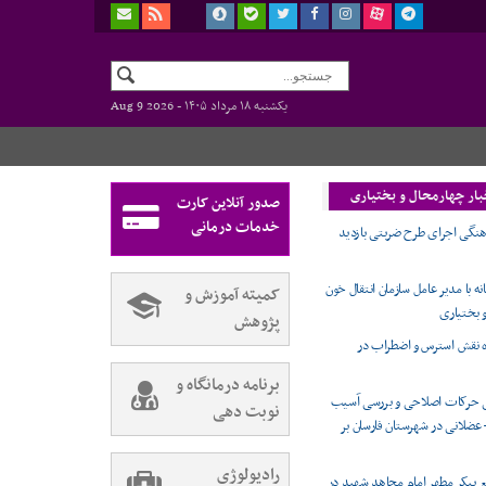
یکشنبه ۱۸ مرداد ۱۴۰۵ -
Aug 9 2026
بار چهارمحال و بختیاری
صدور آنلاین کارت
خدمات درمانی
گی اجرای طرح ضربتی بازدید
ه با مدیر عامل سازمان انتقال خون
کمیته آموزش و
 بختیاری
پژوهش
ه نقش استرس و اضطراب در
برنامه درمانگاه و
ی حرکات اصلاحی و بررسی آسیب
نوبت دهی
عضلانی در شهرستان فارسان بر
رادیولوژی
 پیکر مطهر امام مجاهد شهید در