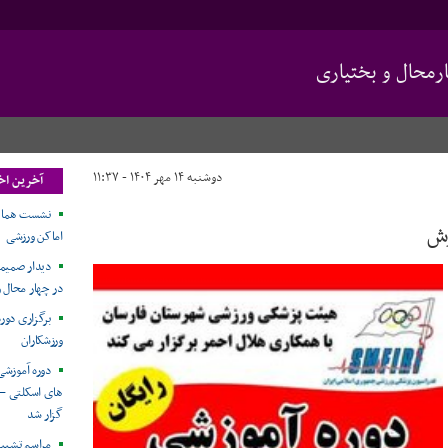
محال و بختیاری
دوشنبه ۱۴ مهر ۱۴۰۴ - ۱۱:۳۷
آخرین اخ
نشست هماهن
زش
اماکن ورزشی
دیدار صمیمان
در چهار محال و
برگزاری دور
ورزشکاران
دوره آموزش
های اسکلتی – 
گزار شد
مراسم تشییع