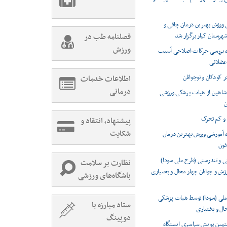
 ورزش بهترین درمان چاقی و
هرستان کیار برگزار شد
فصلنامه طب در
ورزش
ره بررسی حرکات اصلاحی آسیب
عضلانی
ر کودکان و نوجوانان
اطلاعات خدمات
درمانی
 شاهین از هیات پزشکی ورزشی
ن
 و کم تحرک
پیشنهاد، انتقاد و
شکایت
ه آموزشی ورزش بهترین درمان
خون
 و تندرستی (طرح ملی سودا)
نظارت بر سلامت
ورزش و جوانان چهار محال و بختیاری
باشگاه‌های ورزشی
ملی (سودا) توسط هیات پزشکی
ستاد مبارزه با
ال و بختیاری
دوپینگ
تمین پویش سراسری ایستگاه