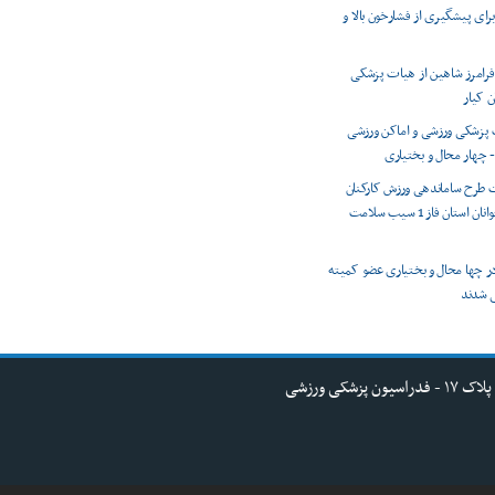
رای پیشگیری از فشارخون بالا و
 فرامرز شاهین از هیات پزشکی
 کیار
 پزشکی ورزشی و اماکن ورزشی
 چهار محال و بختیاری
 طرح ساماندهی ورزش کارکنان
اداره ورزش و جوانان استان فاز 1 سیب سلامت
ر در چها محال و بختیاری عضو کمیته
 شدند
کی ورزشی