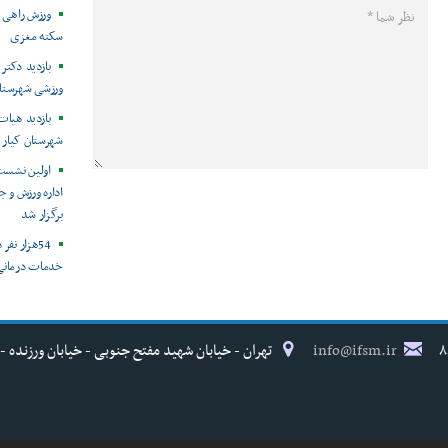
ورزش راهی ب
سکته مغزی
بازدید دکتر
ورزشی شهرستان
بازدید هیات
شهرستان کیار -
اولین نشست
برگزار شد
54هزار نف
خدمات درمانی
info@ifsm.ir
تهران - خیابان شهید مفتح جنوبی - خیابان ورزنده - پلاک ۱۷ - فدراسیون پزش