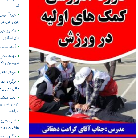
قم
دوره آموزشی
چربی خون در ش
برگزاری دو
های اسکلتی - 
آینده سالم د
بازدید دکتر
شهرستان لردگا
مردان شاغل
برگزاری دور
چاقی و چربی 
پایش سلامتی
کارکنان اداره 
اجرا شد
اجرای طرح 
ورزشی چهار مح
برگزاری هش