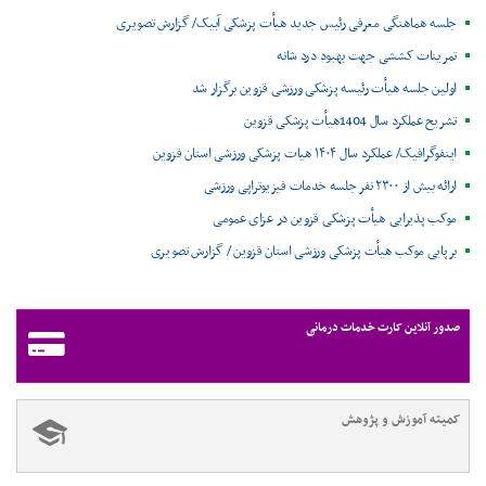
جلسه هماهنگی معرفی رئیس جدید هیأت پزشکی آبیک/ گزارش تصویری
تمرینات کششی جهت بهبود درد شانه
اولین جلسه هیأت رئیسه پزشکی ورزشی قزوین برگزار شد
تشریح عملکرد سال 1404هیأت پزشکی قزوین
اینفوگرافیک/ عملکرد سال ۱۴۰۴ هیات پزشکی ورزشی استان قزوین
ارائه بیش از ۲۳۰۰ نفر جلسه خدمات فیزیوتراپی ورزشی
موکب پذیرایی هیأت پزشکی قزوین در عزای عمومی
برپایی موکب هیأت پزشکی ورزشی استان قزوین / گزارش تصویری
صدور آنلاین کارت خدمات درمانی
کمیته آموزش و پژوهش