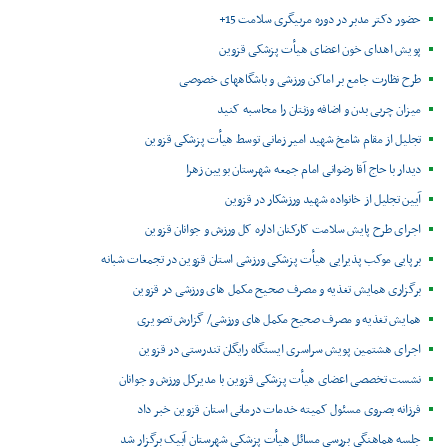
حضور دکتر مدبر در دوره مربیگری سلامت 15+
پویش اهدای خون اعضای هیأت پزشکی قزوین
طرح نظارت جامع بر اماکن ورزشی و باشگاههای خصوصی
میزان چربی بدن و اضافه وزنتان را محاسبه کنید
تجلیل از مقام شامخ شهید امیر زمانی توسط هیأت پزشکی قزوین
دیدار با حاج آقا رضوانی امام جمعه شهرستان بویین زهرا
آیین تجلیل از خانواده شهید ورزشکار در قزوین
اجرای طرح پایش سلامت کارکنان اداره کل ورزش و جوانان قزوین
برپایی موکب پذیرایی هیأت پزشکی ورزشی استان قزوین در تجمعات شبانه
برگزاری همایش تغذیه و مصرف صحیح مکمل های ورزشی در قزوین
همایش تغذیه و مصرف صحیح مکمل های ورزشی/ گزارش تصویری
اجرای هشتمین پویش سراسری ایستگاه رایگان تندرستی در قزوین
نشست تخصصی اعضای هیأت پزشکی قزوین با مدیرکل ورزش و جوانان
فرزانه بصروی مسئول کمیته خدمات درمانی استان قزوین خبر داد
جلسه هماهنگی بررسی مسائل هیأت پزشکی شهرستان آبیک برگزار شد