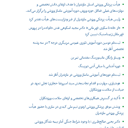
هیأت پزشکی ورزشی استان مازندران با هدف ارتقای دانش تخصصی و
مهارت‌های عملی فعالان حوزه ورزش، دوره آموزشی ماساژ ورزشی را برگزار می‌کند.
رئیس هیأت پزشکی ورزشی مازندران از فیزیوتراپیست‌های هیأت تقدیر کرد
«از خانه تا سکوی قهرمانی»؛ دکتر مجید اسکوهی نقش خانواده را در پرورش
قهرمانان ژیمناستیک تبیین کرد
ثبت‌نام دومین دوره آموزش تئوری عمومی مربیگری درجه ۳ در سه رشته
تخصصی آغاز شد
وبینار رایگان مانیتورینگ مقدماتی تمرین
دوره آشنایی با مبانی آنتی دوپینگ
ثبت‌نام دوره‌های آموزشی ماساژ ورزشی در مازندران آغاز شد
هوشیاری، مهارت و اقدام نجات‌بخش سید امیررضا حجازی؛ تجلی تعهد در
صیانت از سلامت ورزشکاران
تأکید بر گسترش همکاری‌های تخصصی و ارتقای سلامت ورزشکاران
پوشش موفق پزشکی ورزشی اردوی تیم ملی کبدی در ساری با حضور هیأت
پزشکی ورزشی مازندران
دکتر یحیی صالح‌طبری : با وجود شرایط جنگی آمار بیمه شدگان ورزشی