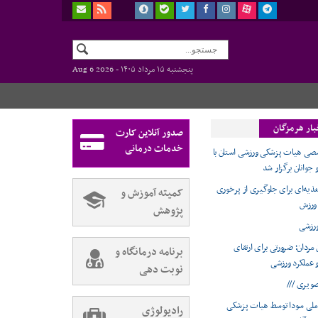
پنجشنبه ۱۵ مرداد ۱۴۰۵ -
Aug 6 2026
بار هرمزگان
صدور آنلاین کارت
خدمات درمانی
 هیات پزشکی ورزشی استان با
جوانان برگزار شد
غذیه‌ای برای جلوگیری از پرخوری
کمیته آموزش و
 ورزش
پژوهش
رزشی
مردان؛ ضرورتی برای ارتقای
برنامه درمانگاه و
عملکرد ورزشی
نوبت دهی
صویری ///
ملی سودا توسط هیات پزشکی
رادیولوژی