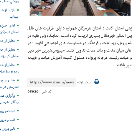
ورزشی استان ه
بازدید از ه
میناب
ادای احترا
 ورزشی استان گفت : استان هرمزگان همواره دارای ظرفیت های قابل
استان هرمزگان 
المللی قهرمانان بسیاری تربیت کرده است. نماینده ولی فقیه در
تجلیل از خان
مله ورزش، بهداشت و فرهنگ در مسئولیت های اجتماعی افزود : در
 های میان مدت و بلند مدت تدوین کنند. سیروس شیرین خیر دبیر
تجلیل از خا
سامان کرم زاده
و هیات رئیسه، مرجانه پریزاده مسئول کمیته آموزش هیات و فهیمه
ور یافتند.
تجلیل از خا
زاده توسط هیا
هشتمین پوی
لینک کوتاه
تندرستی در بن
65929
کد خبر
برگزاری هش
رایگان تندرستی
دیابت و ور
قلب و عروق 
تاثیر ورزش 