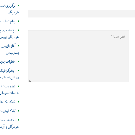
برگزاری نش
هرمزگان
پیام تسلیت 
هرمزگان بررس
آغاز بازرسی
بندرعباس
خطرات پنهان
ورزشی استان ه
ع
خدمات درمانی
۵ تکنیک علمی در زمان استرس
///گزارش تص
تجدید بیعت
هرمزگان با آرم