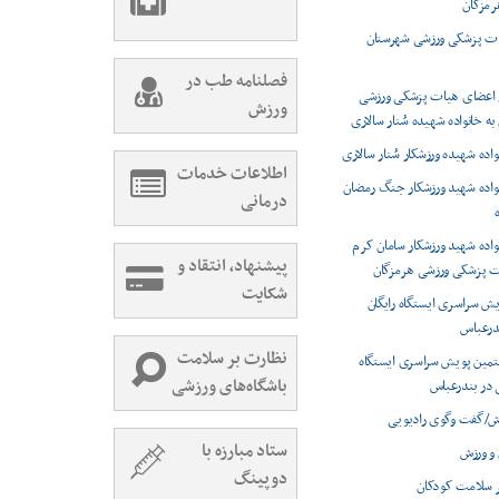
رمزگان
یات پزشکی ورزشی شهرستان
فصلنامه طب در
م اعضای هیات پزشکی ورزشی
ورزش
به خانواده شهیده سُنار سالاری
واده شهیده ورزشکار سُنار سالاری
اطلاعات خدمات
نواده شهید ورزشکار جنگ رمضان
درمانی
نواده شهید ورزشکار سامان کرم
پیشنهاد، انتقاد و
ت پزشکی ورزشی هرمزگان
شکایت
ش سراسری ایستگاه رایگان
درعباس
نظارت بر سلامت
تمین پویش سراسری ایستگاه
باشگاه‌های ورزشی
 در بندرعباس
زش/گفت وگوی رادیویی
ستاد مبارزه با
و ورزش
دوپینگ
بر سلامت کودکان