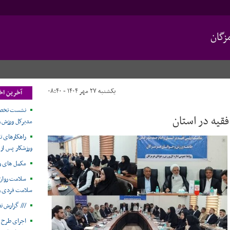
زگان
یکشنبه ۲۷ مهر ۱۴۰۴ - ۰۸:۴۰
آخرین اخ
نشست تخصصی
فقیه در استان
مدیرکل ورزش و 
راهکارهای ت
ورزشکار پس از
مکمل های و
سلامت روان 
سلامت فردی و 
/// گزارش ت
اجرای طرح 