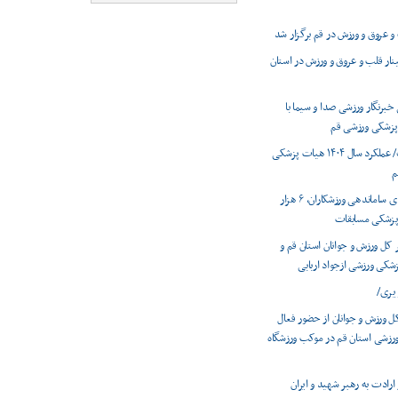
و عروق و ورزش در قم برگزار شد
نار قلب و عروق و ورزش در استان
برنگار ورزشی صدا و سیما با
زشکی ورزشی قم
اینفوگرافیک/ عملکرد سال ۱۴۰۴ هیات پزشکی
م
رشد ۹درصدی ساماندهی ورزشکاران، ۶ هزار
زشکی مسابقات
کل ورزش و جوانان استان قم و
کی ورزشی ازجواد اربابی
یری/
ل ورزش و جوانان از حضور فعال
زشی استان قم در موکب ورزشگاه
ارادت به رهبر شهید و ایران