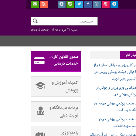
شنبه ۱۷ مرداد ۱۴۰۵ -
Aug 8 2026
بار قم
صدور آنلاین کارت
خدمات درمانی
ر کل ورزش و جوانان استان قم از
اجرائی هیئت پزشکی ورزشی در
 تشییع رهبر شهید
کمیته آموزش و
دنیامالی وزیر ورزش و جوانان از
پژوهش
شکی ورزشی قم
 هیات پزشکی ورزشی قم به زوار
برنامه درمانگاه و
ائد شهید امت
نوبت دهی
ت هیات پزشکی ورزشی قم در
مام شهید انقلاب
رادیولوژی
ر هیئت پزشکی ورزشی قم آماده ارائه