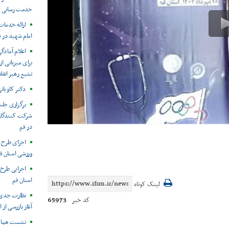
خدمت رسانی به
امام شهید در 
اعلام آمادگ
برای میزبانی ا
تشیع رهبر انق
دکتر کاویانی
برگزاری جلس
شرکت کنندگان 
در قم
اجرای طرح 
ورزشی استان ق
اجرایی طرح
استان قم
لینک کوتاه
نظارت جدی ب
65973
کد خبر
آغاز بازرسی از
نشست هماهنگ