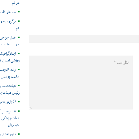
در قم
سمینار قلب 
برگزاری سمی
قم
عمل جراحی خ
حمایت هیات پ
ورزشی استان ق
ساعت پوشش پ
عیادت مدیر 
رئیس هیئت پزش
/گزارش تصو
تقدیرمدیر ک
هیات پزشکی ور
حیدریان
تبلور عشق و 