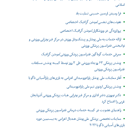
اسلامی
فرا رسیدن اربعین حسینی تسلیت باد
عفونت‌های تنفسی/موشن گرافیک اختصاصی
پرواززدگی در ورزشکاران/موشن گرافیک اختصاصی
ارائه خدمات به ملی پوشان و پیشکسوتان ورزش در مرکز فیزیوتراپی ورزشی و
توانبخشی فدراسیون پزشکی ورزشی
معرفی خدمات گوناگون فدراسیون پزشکی ورزشی/موشن گرافیک
پوشش پزشکی ۶۳ رویداد ورزشی طی ۳ روز توسط کمیته پوشش مسابقات
فدراسیون پزشکی ورزشی
آغاز معاینات ملی پوشان پارادوومیدانی اعزامی به بازی‌های پاراآسیایی ناگویا
پوشش پزشکی اردوی تیم ملی پارادوومیدانی
دکتر نوروزی دفتر اداری و مرکز فیزیوتراپی هیات پزشکی ورزشی آذربایجان
غربی را افتتاح کرد
راهنمای عضویت در کمیته خدمات درمانی فدراسیون پزشکی ورزشی
معاینات تخصصی پزشکی ملی‌پوشان هندبال اعزامی به بیستمین دوره
بازی‌های آسیایی ناگویا ۲۰۲۶