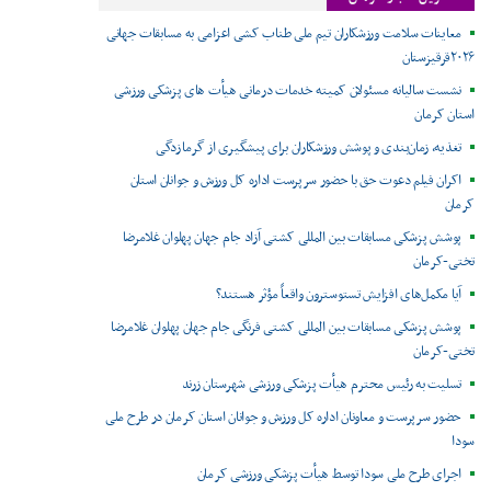
معاینات سلامت ورزشکاران تیم ملی طناب کشی اعزامی به مسابقات جهانی
۲۰۲۶قرقیزستان
نشست سالیانه مسئولان کمیته خدمات درمانی هیأت های پزشکی ورزشی
استان کرمان
تغذیه، زمان‌بندی و پوشش ورزشکاران برای پیشگیری از گرمازدگی
اکران فیلم دعوت حق با حضور سرپرست اداره کل ورزش و جوانان استان
کرمان
پوشش پزشکی مسابقات بین المللی کشتی آزاد جام جهان پهلوان غلامرضا
تختی-کرمان
آیا مکمل‌های افزایش تستوسترون واقعاً مؤثر هستند؟
پوشش پزشکی مسابقات بین المللی کشتی فرنگی جام جهان پهلوان غلامرضا
تختی-کرمان
تسلیت به رئیس محترم هیأت پزشکی ورزشی شهرستان زرند
حضور سرپرست و معاونان اداره کل ورزش و جوانان استان کرمان در طرح ملی
سودا
اجرای طرح ملی سودا توسط هیأت پزشکی ورزشی کرمان