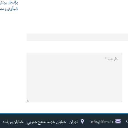
پرافتخار پزشکی 
تاب‌آوری و مش
info@ifsm.ir
تهران - خیابان شهید مفتح جنوبی - خیابان ورزنده - پلاک ۱۷ - فدراسیون پزش