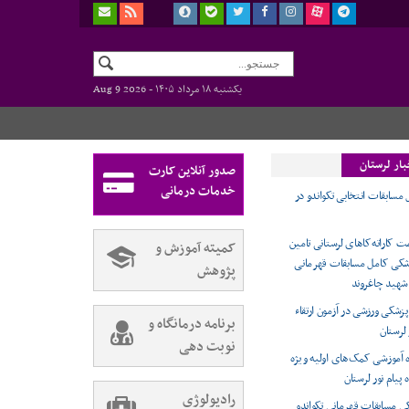
یکشنبه ۱۸ مرداد ۱۴۰۵ -
Aug 9 2026
بار لرستان
صدور آنلاین کارت
خدمات درمانی
سابقات انتخابی تکواندو در
 کاراته‌کاهای لرستانی تامین
کمیته آموزش و
کی کامل مسابقات قهرمانی
پژوهش
 شهید چاغروند
زشکی ورزشی در آزمون ارتقاء
برنامه درمانگاه و
 لرستان
نوبت دهی
ه آموزشی کمک‌های اولیه ویژه
 پیام نور لرستان
رادیولوژی
 مسابقات قهرمانی تکواندو