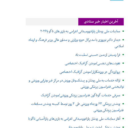
آخرین اخبار خبر ستادی
معاینات ملی پوشان پارادوومیدانی اعزامی به بازی‌های ناگویا۲۰۲۶
دیدار دکتر نوروزی با مدیرکل حوزه وزارتی و مشاور عالی وزیر فرهنگ و ارشاد
اسلامی
فرا رسیدن اربعین حسینی تسلیت باد
عفونت‌های تنفسی/موشن گرافیک اختصاصی
پرواززدگی در ورزشکاران/موشن گرافیک اختصاصی
ارائه خدمات به ملی پوشان و پیشکسوتان ورزش در مرکز فیزیوتراپی ورزشی و
توانبخشی فدراسیون پزشکی ورزشی
معرفی خدمات گوناگون فدراسیون پزشکی ورزشی/موشن گرافیک
پوشش پزشکی ۶۳ رویداد ورزشی طی ۳ روز توسط کمیته پوشش مسابقات
فدراسیون پزشکی ورزشی
آغاز معاینات ملی پوشان پارادوومیدانی اعزامی به بازی‌های پاراآسیایی ناگویا
پوشش پزشکی اردوی تیم ملی پارادوومیدانی