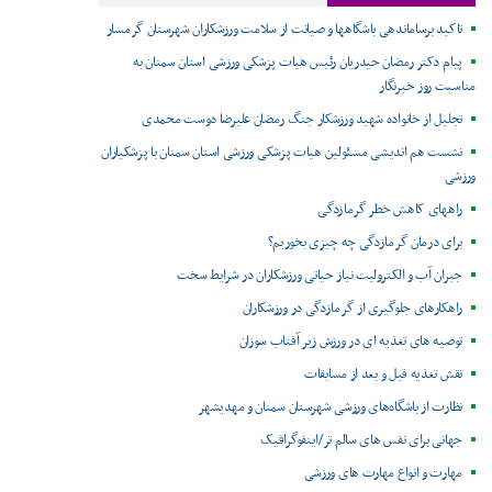
تاکید برساماندهی باشگاهها و صیانت از سلامت ورزشکاران شهرستان گرمسار
پیام دکتر رمضان حیدریان رئیس هیات پزشکی ورزشی استان سمنان به
مناسبت روز خبرنگار
تجلیل از خانواده شهید ورزشکار جنگ رمضان علیرضا دوست محمدی
نشست هم اندیشی مسئولین هیات پزشکی ورزشی استان سمنان با پزشکیاران
ورزشی
راههای کاهش خطر گرمازدگی
برای درمان گرمازدگی چه چیزی بخوریم؟
جبران آب و الکترولیت نیاز حیاتی ورزشکاران در شرایط سخت
راهکارهای جلوگیری از گرمازدگی در ورزشکاران
توصیه های تغذیه ای در ورزش زیر آفتاب سوزان
نقش تغذیه قبل و بعد از مسابقات
نظارت از باشگاه‌های ورزشی شهرستان سمنان و مهدیشهر
جهانی برای نفس های سالم تر/اینفوگرافیک
مهارت و انواع مهارت های ورزشی