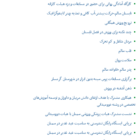
کارگاه آمادگی روانی برای حضور در مسابقات ویژه هیئت کاراته
تابستان سالم،حرکت بیشتر،آب کافی و تغذیه بهتر /اینفوگرافیک
ترویج ورزش همگانی
چند نکته برای ورزش در فصل تابستان
مردان شاغل و کم تحرک
قلب سالم
سلامت روان
پدر سالم خانواده سالم
برگزاری مسابقات پرس سینه بدون ابزار در شهرستان گرمسار
ذهن آشفته در ورزش
همکاری مشترک با هدف ارتقای دانش مربیان و داوران و توسعه آموزش‌های
تخصصی در رشته دوومیدانی
نشست مشترک هیات پزشکی ورزشی سمنان با هیات دوومیدانی
برپایی ایستگاه رایگان تندرستی به مناسبت عید غدیر در سمنان
برپایی ایستگاه رایگان تندرستی به مناسبت عید غدیر در سمنان