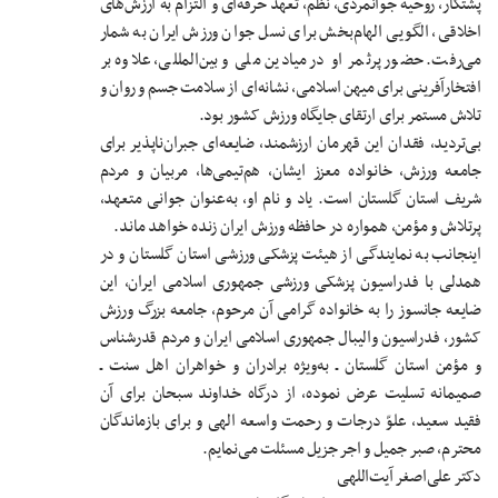
پشتکار، روحیه جوانمردی، نظم، تعهد حرفه‌ای و التزام به ارزش‌های
اخلاقی، الگویی الهام‌بخش برای نسل جوان ورزش ایران به شمار
می‌رفت. حضور پرثمر او در میادین ملی و بین‌المللی، علاوه بر
افتخارآفرینی برای میهن اسلامی، نشانه‌ای از سلامت جسم و روان و
تلاش مستمر برای ارتقای جایگاه ورزش کشور بود.
بی‌تردید، فقدان این قهرمان ارزشمند، ضایعه‌ای جبران‌ناپذیر برای
جامعه ورزش، خانواده معزز ایشان، هم‌تیمی‌ها، مربیان و مردم
شریف استان گلستان است. یاد و نام او، به‌عنوان جوانی متعهد،
پرتلاش و مؤمن، همواره در حافظه ورزش ایران زنده خواهد ماند.
اینجانب به نمایندگی از هیئت پزشکی ورزشی استان گلستان و در
همدلی با فدراسیون پزشکی ورزشی جمهوری اسلامی ایران، این
ضایعه جانسوز را به خانواده گرامی آن مرحوم، جامعه بزرگ ورزش
کشور، فدراسیون والیبال جمهوری اسلامی ایران و مردم قدرشناس
و مؤمن استان گلستان ـ به‌ویژه برادران و خواهران اهل سنت ـ
صمیمانه تسلیت عرض نموده، از درگاه خداوند سبحان برای آن
فقید سعید، علوّ درجات و رحمت واسعه الهی و برای بازماندگان
محترم، صبر جمیل و اجر جزیل مسئلت می‌نمایم.
دکتر علی‌اصغر آیت‌اللهی