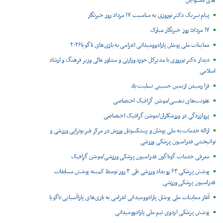
های ناشنوایان
پیام تبریک دکتر نوروزی به مناسبت ۱۷ مرداد روز خبرنگار
۱۷ مرداد؛ روز خبرنگار مبارک
معاینات ملی پوشان پارادوومیدانی اعزامی به بازی‌های ناگویا۲۰۲۶
دیدار دکتر نوروزی با مدیرکل حوزه وزارتی و مشاور عالی وزیر فرهنگ و ارشاد
اسلامی
فرا رسیدن اربعین حسینی تسلیت باد
عفونت‌های تنفسی/موشن گرافیک اختصاصی
پرواززدگی در ورزشکاران/موشن گرافیک اختصاصی
ارائه خدمات به ملی پوشان و پیشکسوتان ورزش در مرکز فیزیوتراپی ورزشی و
توانبخشی فدراسیون پزشکی ورزشی
معرفی خدمات گوناگون فدراسیون پزشکی ورزشی/موشن گرافیک
پوشش پزشکی ۶۳ رویداد ورزشی طی ۳ روز توسط کمیته پوشش مسابقات
فدراسیون پزشکی ورزشی
آغاز معاینات ملی پوشان پارادوومیدانی اعزامی به بازی‌های پاراآسیایی ناگویا
پوشش پزشکی اردوی تیم ملی پارادوومیدانی