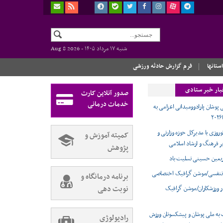
شنبه ۱۷ مرداد ۱۴۰۵ -
Aug 8 2026
استانها
فرم گزارش حادثه ورزشی
بار خبر ستادی
صدور آنلاین کارت
خدمات درمانی
 پوشان پارادوومیدانی اعزامی به
وروزی با مدیرکل حوزه وزارتی و
کمیته آموزش و
ر فرهنگ و ارشاد اسلامی
پژوهش
ربعین حسینی تسلیت باد
تنفسی/موشن گرافیک اختصاصی
برنامه درمانگاه و
نوبت دهی
ر ورزشکاران/موشن گرافیک
 به ملی پوشان و پیشکسوتان ورزش
رادیولوژی