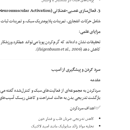
پرتاب‌های سبک در بسکتبال یا والیبال
3.
فعال‌سازی عصبی-عضلانی
(Neuromuscular Activation)
شامل حرکات انفجاری، تمرینات پلایومتریک سبک، و تمرینات ثبات م
مزایای علمی
:
کاهش دهد (
Faigenbaum et al., 2006
).
سرد کردن و پیشگیری از آسیب
مقدمه
سردکردن به مجموعه‌ای از فعالیت‌های سبک و کنترل‌شده گفته می‌شو
بازگشت تدریجی بدن به حالت استراحت و کاهش ریسک آسیب‌های
✅ اهداف سردکردن
کاهش تدریجی ضربان قلب و فشار خون
تخلیه مواد زائد متابولیک مانند اسید لاکتیک