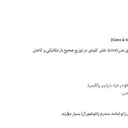
تقویت عضلات، به‌ویژه عضلات ثبات‌دهنده مفاصل و عضلات مرکزی بدن (core)، نقش کلیدی در توزیع صحیح بار مکانیکی و کاهش
عتی.
نو (مانند سندرم پاتلوفمورال) بسیار مؤثرند.