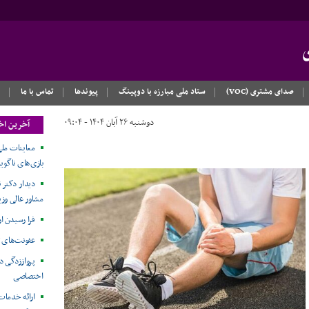
صدای مشتری (VOC)
ستاد ملی مبارزه با دوپینگ
پیوندها
تماس با ما
دوشنبه ۲۶ آبان ۱۴۰۴ - ۰۹:۰۴
آخرین اخ
معاینات ملی
بازی‌های ناگویا۲۰۲۶
دیدار دکتر ن
مشاور عالی وزی
فرا رسیدن ا
عفونت‌های 
پرواززدگی د
اختصاصی
ارائه خدمات