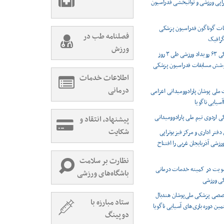
راپی ورزشی و توانبخشی فدراسیون
ت گوناگون فدراسیون پزشکی
فصلنامه طب در
رافیک
ورزش
پوشش پزشکی ۶۳ رویداد ورزشی طی ۳ روز
وشش مسابقات فدراسیون پزشکی
اطلاعات خدمات
درمانی
 ملی پوشان پارادوومیدانی اعزامی
اآسیایی ناگویا
اردوی تیم ملی پارادوومیدانی
پیشنهاد، انتقاد و
شکایت
دفتر اداری و مرکز فیزیوتراپی
شی آذربایجان غربی را افتتاح
نظارت بر سلامت
ویت در کمیته خدمات درمانی
باشگاه‌های ورزشی
کی ورزشی
صصی پزشکی ملی‌پوشان هندبال
ستاد مبارزه با
مین دوره بازی‌های آسیایی ناگویا
دوپینگ