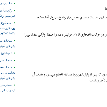
پیگیری دور
برگزاری آزم
فدراسیون پزش
رکزی است تا سیستم عصبی برای پاسخ سریع‌تر آماده شود.
بسته آموزش
ورزشکاران اعزام
ناگویا ۲۰۲۶ (در حال به روز رسانی)
تحقیقات نشان داده‌اند که گرم‌کردن پویا می‌تواند عملکرد ورزشکار را در حرکات انفجاری تا ۷٪ افزایش دهد و احتمال پارگی عضلانی را
معاینات ملی
بازی‌های آسیایی
۶ مرداد؛روز جهانی هپاتیت
معاینات ملی
معاینات تخ
تکواندو و ووشو 
د که پس از پایان تمرین یا مسابقه انجام می‌شود و هدف آن
بازی‌های آسیایی ن
 تأخیری است.
انتصاب سرپ
از سوی دکتر ن