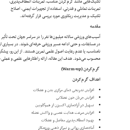
تکنیک‌هایی مانند گرم‌کردن مناسب، تمرینات انعطاف‌پذیری،
تمرینات تعادلی و قدرتی، استفاده از تجهیزات ایمنی، اصلاح
تکنیک، و مدیریت ریکاوری مورد بررسی قرار گرفته‌اند.
مقدمه
آسیب‌های ورزشی سالانه میلیون‌ها نفر را در سراسر جهان تحت تأثیر 
در مسابقات، و حتی ادامه مسیر ورزشی حرفه‌ای شوند. در بسیاری ا
نامناسب، یا عدم رعایت اصول علمی تمرین هستند. از این رو، پیشگیر
محسوب می‌شود. هدف این مقاله، ارائه راهکارهایی علمی و عمل
گرم‌کردن
(Warm-up)
اهداف گرم‌کردن
افزایش تدریجی دمای مرکزی بدن و عضلات
افزایش جریان خون عضلانی
تسهیل در آزادسازی اکسیژن از هموگلوبین
افزایش سرعت هدایت عصبی و واکنش عضله
بهبود انعطاف‌پذیری مفاصل و عضلات
آماده‌سازی روانی و تمرکز ذهنی ورزشکار