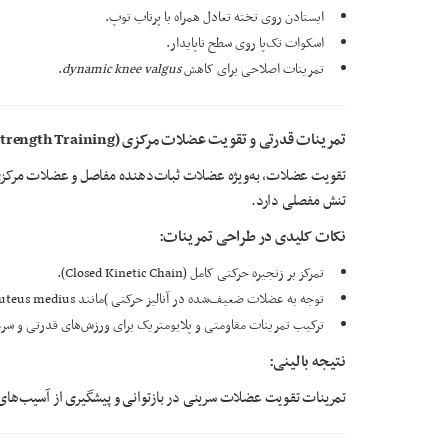
ایستادن روی تخته تعادل همراه با پرتاب توپ.
اسکوات تک‌پا روی سطح ناپایدار.
تمرینات اصلاحی برای کاهش
dynamic knee valgus
.
ت
مرینات قدرتی و تقویت عضلات مرکزی
(Core & Strength Training)
تنش مفصلی دارد.
نکات کلیدی در طراحی تمرینات
:
تمرکز بر زنجیره حرکتی کامل (Closed Kinetic Chain).
توجه به عضلات ضعیف‌شده در آنالیز حرکتی )مانند gluteus medius در افراد با زانوی والگوس).
ترکیب تمرینات مقاومتی و پلایومتریک برای ورزش‌های قدرتی و سر
نتیجه بالینی
:
تمرینات تقویت عضلات سرینی در بازتوانی و پیشگیری از آسیب‌های زا