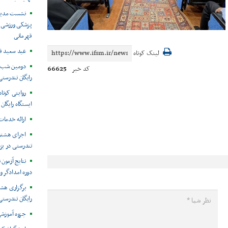
نشست مدیرک
پزشکی ورزشی ا
قهرمانی
عید سعید قر
لینک کوتاه
دومین شب ا
66625
کد خبر
رایگان تندرستی
روایتی کوتا
ایستگاه رایگان
ارائه خدمات به ۱۲۴نفر در ا
اجرای هشتم
تندرستی در یز
نتایج آزمون
دوره امدادگر و
برگزاری هش
رایگان تندرستی
جزوه آموزش