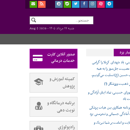
شنبه ۱۷ مرداد ۱۴۰۵ -
Aug 8 2026
ار یزد
صدور آنلاین کارت
خدمات درمانی
ی، یاد شهدای کربلا را گرامی
 مصیبت جان‌سوز را به همه
 حسین (ع) تسلیت می‌گوییم.
کمیته آموزش و
ر ذهنیت ورزشکار (۱)
پژوهش
ورای حسینی، نماد ایثار، آزادگی و
ت باد
برنامه درمانگاه و
 نامه همکاری بین هیات پزشکی
نوبت دهی
آمادگی جسمانی و تندرستی یزد
ایت و امامت بر شما تبریک و
رادیولوژی