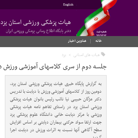
English
هیات پزشکی ورزشی استان یزد
دفتر پایگاه اطلاع رسانی پزشکی ورزشی ایران
خانه
عناوین اخبار
هیات های استانی
یزد
جلسه دوم از سری کلاسهای آموزشی ورزش د
به گزارش پایگاه خبری هیات پزشکی ورزشی استان یزد،
دومین روز از کلاسهای آموزشی ورزش با دیابت با تدریس
دکتر مژگان حبیبی نیا نائب رئیس بانوان هیات پزشکی
ورزشی استان یزد در راستای تفاهم نامه هیات پزشکی
ورزشی با مرکز دیابت خانی دانشگاه علوم پزشکی یزد
جهت ارتقا سواد حرکتی بیماران دیابتی بر اساس افزایش
سطح آگاهی آنها نسبت به اثرات ورزش در دیابت اجرا
گردید.