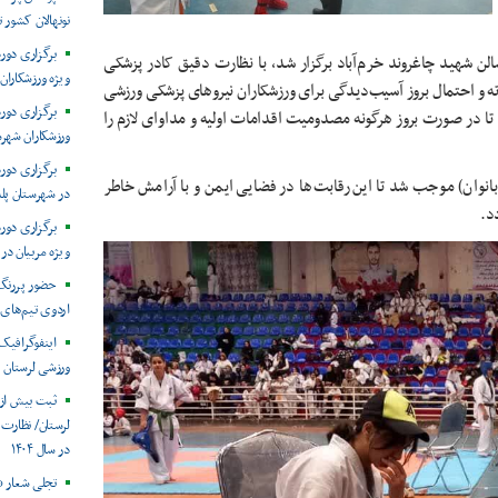
نونهالان کشور
برگزاری دو
الن شهید چاغروند خرم‌آباد برگزار شد، با نظارت دقیق کادر پزشکی
ویژه ورزشکاران
راته و احتمال بروز آسیب‌دیدگی برای ورزشکاران نیروهای پزشکی ورزشی
برگزاری دور
تا در صورت بروز هرگونه مصدومیت اقدامات اولیه و مداوای لازم را
ورزشکاران شهرس
برگزاری دور
بانوان) موجب شد تا این رقابت‌ها در فضایی ایمن و با آرامش خاطر
در شهرستان پل
د.
برگزاری دور
ویژه مربیان در
حضور پررنگ 
اردوی تیم‌های 
ورزشی لرستان
در سال ۱۴۰۴
تجلی شعار «