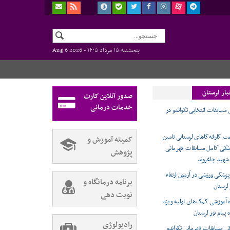
پنجشنبه ۱۵ مرداد ۱۴۰۵ -
Aug 6 2026
بار لرستان
صدور آنلاین کارت
خدمات درمانی
سابقات انتخابی تکواندو در
 کاراته‌کاهای لرستانی تامین
کمیته آموزش و
کی کامل مسابقات قهرمانی
پژوهش
 شهید چاغروند
زشکی ورزشی در آزمون ارتقاء
برنامه درمانگاه و
 لرستان
نوبت دهی
ه آموزشی کمک‌های اولیه ویژه
 پیام نور لرستان
رادیولوژی
 مسابقات قهرمانی تکواندو