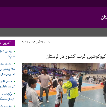
ان
شنبه ۲۲ آذر ۱۴۰۴ - ۱۰:۴۴
آخرین اخ
پوشش کامل م
کیوکوشین غرب کشور در لرستان
خرم‌آباد
امنیت سلامت
شد/ پوشش پزش
استان در سالن
حضور کادر پ
کمربند تکواندو
برگزاری دور
کارکنان دانشگاه
پوشش پزشکی