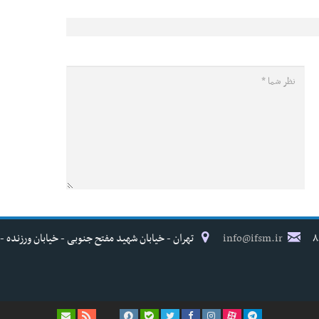
info@ifsm.ir
تهران - خیابان شهید مفتح جنوبی - خیابان ورزنده - پلاک ۱۷ - فدراسیون پزش