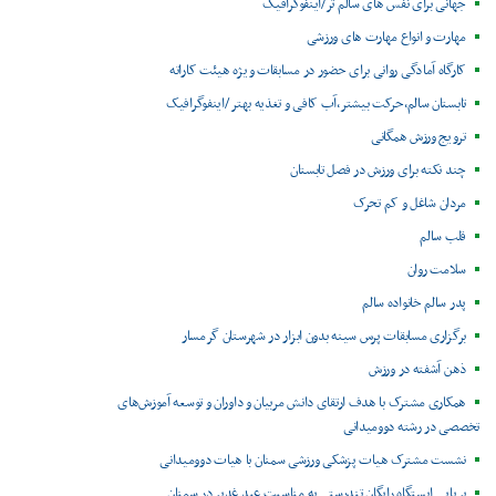
جهانی برای نفس های سالم تر/اینفوگرافیک
مهارت و انواع مهارت های ورزشی
کارگاه آمادگی روانی برای حضور در مسابقات ویژه هیئت کاراته
تابستان سالم،حرکت بیشتر،آب کافی و تغذیه بهتر /اینفوگرافیک
ترویج ورزش همگانی
چند نکته برای ورزش در فصل تابستان
مردان شاغل و کم تحرک
قلب سالم
سلامت روان
پدر سالم خانواده سالم
برگزاری مسابقات پرس سینه بدون ابزار در شهرستان گرمسار
ذهن آشفته در ورزش
همکاری مشترک با هدف ارتقای دانش مربیان و داوران و توسعه آموزش‌های
تخصصی در رشته دوومیدانی
نشست مشترک هیات پزشکی ورزشی سمنان با هیات دوومیدانی
برپایی ایستگاه رایگان تندرستی به مناسبت عید غدیر در سمنان