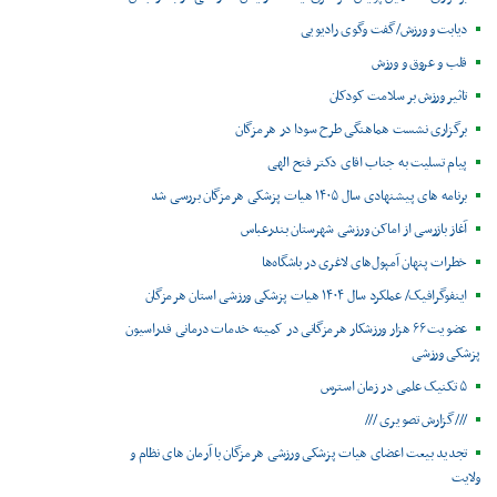
دیابت و ورزش/گفت وگوی رادیویی
قلب و عروق و ورزش
تاثیر ورزش بر سلامت کودکان
برگزاری نشست هماهنگی طرح سودا در هرمزگان
پیام تسلیت به جناب اقای دکتر فتح الهی
برنامه های پیشنهادی سال ۱۴۰۵ هیات پزشکی هرمزگان بررسی شد
آغاز بازرسی از اماکن ورزشی شهرستان بندرعباس
خطرات پنهان آمپول‌های لاغری در باشگاه‌ها
اینفوگرافیک/ عملکرد سال ۱۴۰۴ هیات پزشکی ورزشی استان هرمزگان
عضویت ۶۶ هزار ورزشکار هرمزگانی در کمیته خدمات درمانی فدراسیون
پزشکی ورزشی
۵ تکنیک علمی در زمان استرس
///گزارش تصویری ///
تجدید بیعت اعضای هیات پزشکی ورزشی هرمزگان با آرمان های نظام و
ولایت