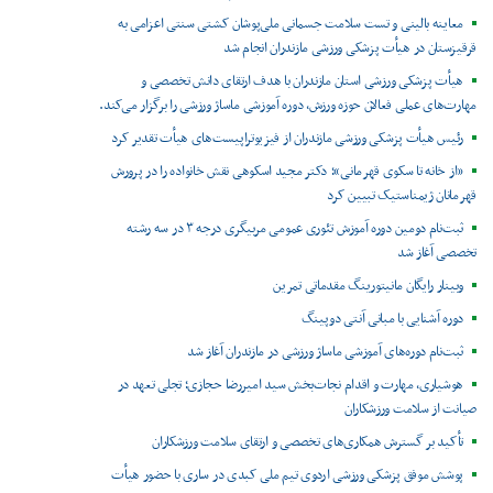
معاینه بالینی و تست سلامت جسمانی ملی‌پوشان کشتی سنتی اعزامی به
قرقیزستان در هیأت پزشکی ورزشی مازندران انجام شد
هیأت پزشکی ورزشی استان مازندران با هدف ارتقای دانش تخصصی و
مهارت‌های عملی فعالان حوزه ورزش، دوره آموزشی ماساژ ورزشی را برگزار می‌کند.
رئیس هیأت پزشکی ورزشی مازندران از فیزیوتراپیست‌های هیأت تقدیر کرد
«از خانه تا سکوی قهرمانی»؛ دکتر مجید اسکوهی نقش خانواده را در پرورش
قهرمانان ژیمناستیک تبیین کرد
ثبت‌نام دومین دوره آموزش تئوری عمومی مربیگری درجه ۳ در سه رشته
تخصصی آغاز شد
وبینار رایگان مانیتورینگ مقدماتی تمرین
دوره آشنایی با مبانی آنتی دوپینگ
ثبت‌نام دوره‌های آموزشی ماساژ ورزشی در مازندران آغاز شد
هوشیاری، مهارت و اقدام نجات‌بخش سید امیررضا حجازی؛ تجلی تعهد در
صیانت از سلامت ورزشکاران
تأکید بر گسترش همکاری‌های تخصصی و ارتقای سلامت ورزشکاران
پوشش موفق پزشکی ورزشی اردوی تیم ملی کبدی در ساری با حضور هیأت