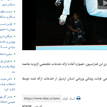
مشکین شهر
تشدید نظارت
مسائل و مشکل
اولین نشست
ورزشی با حضور 
همگام با م
ورزشی و جامعه 
مردمی شب ۱۳۵
مجمع انتخا
با اهدای لو
ی این فدراسیون، همواره آماده ارائه خدمات تخصصی لازم به جامعه
نوراله زاده در
شد
مومی هیات پزشکی ورزشی استان اردبیل از خدمات ارائه شده توسط
دکتر مجید 
انتخابات هیات
تاکید کرد:
مدیر کل ورز
لینک کوتاه
عمومی انتخابا
67038
کد خبر