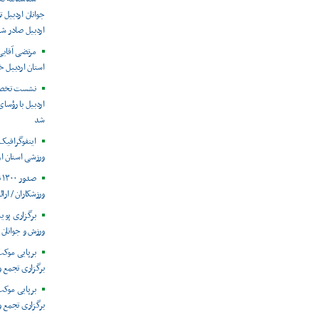
جوانان اردبیل
اردبیل صادر ش
مرتضی آقای
استان اردبیل خ
نشست تخصصی
اردبیل با رؤسا
شد
ورزشی استان ار
ص
ورزشکاران / ارائه ۲۲۵۰ جلسه خدمات فیزیوت
برگزاری پوی
ورزش و جوانان 
برپایی موکب
برگزاری تجمع و
برپایی موکب
برگزاری تجمع و