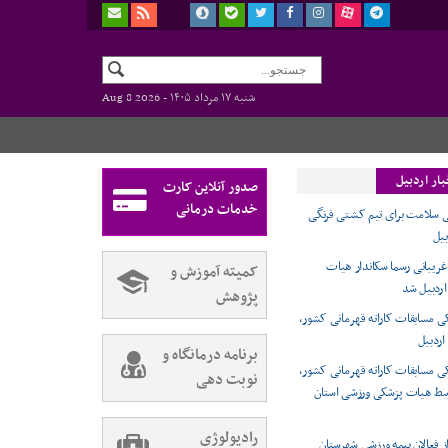
شنبه ۱۷ مرداد ۱۴۰۵ -
Aug 8 2026
ار اردبیل
صدور آنلاین کارت
خدمات درمانی
 سلامت برای تیم کشتی فرنگی
بیل
ریبانی رسما سکاندار هیات
کمیته آموزش و
ردبیل شد
پژوهش
 مسابقات کاراته قهرمانی کشور،
اردبیل
برنامه درمانگاه و
 مسابقات کاراته قهرمانی کشور،
نوبت دهی
وسط هیات پزشکی ورزشی استان
رادیولوژی
ز فعالان بیمه ورزشی شهرستان