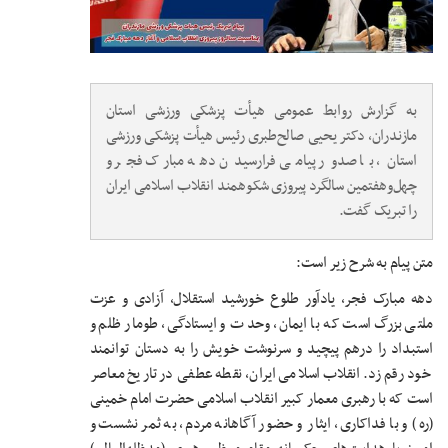
به گزارش روابط عمومی هیأت پزشکی ورزشی استان
مازندران، دکتر یحیی صالح‌طبری رئیس هیأت پزشکی ورزشی
استان، با صدور پیامی فرارسیدن دهه مبارک فجر و
چهل‌وهفتمین سالگرد پیروزی شکوهمند انقلاب اسلامی ایران
را تبریک گفت.
متن پیام به شرح زیر است:
دهه مبارک فجر، یادآور طلوع خورشید استقلال، آزادی و عزت
ملتی بزرگ است که با ایمان، وحدت و ایستادگی، طومار ظلم و
استبداد را درهم پیچید و سرنوشت خویش را به دستان توانمند
خود رقم زد. انقلاب اسلامی ایران، نقطه عطفی در تاریخ معاصر
است که با رهبری معمار کبیر انقلاب اسلامی حضرت امام خمینی
(ره) و با فداکاری، ایثار و حضور آگاهانه مردم، به ثمر نشست و