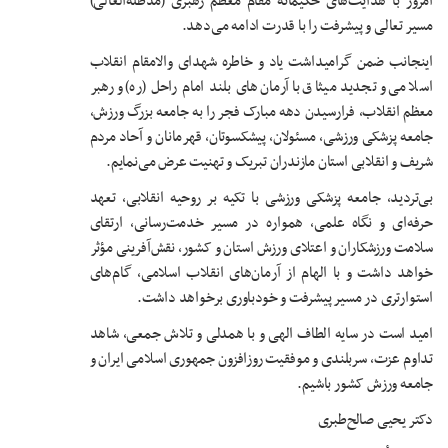
امروز با هدایت‌های حکیمانه مقام معظم رهبری (مدظله‌العالی)
مسیر تعالی و پیشرفت را با قدرت ادامه می‌دهد.
اینجانب ضمن گرامیداشت یاد و خاطره شهدای والامقام انقلاب
اسلامی و تجدید میثاق با آرمان‌های بلند امام راحل (ره) و رهبر
معظم انقلاب، فرارسیدن دهه مبارک فجر را به جامعه بزرگ ورزش،
جامعه پزشکی ورزشی، مسئولان، پیشکسوتان، قهرمانان و آحاد مردم
شریف و انقلابی استان مازندران تبریک و تهنیت عرض می‌نمایم.
بی‌تردید، جامعه پزشکی ورزشی با تکیه بر روحیه انقلابی، تعهد
حرفه‌ای و نگاه علمی، همواره در مسیر خدمت‌رسانی، ارتقای
سلامت ورزشکاران و اعتلای ورزش استان و کشور، نقش‌آفرینی مؤثر
خواهد داشت و با الهام از آرمان‌های انقلاب اسلامی، گام‌های
استوارتری در مسیر پیشرفت و خودباوری برخواهد داشت.
امید است در سایه الطاف الهی و با همدلی و تلاش جمعی، شاهد
تداوم عزت، سربلندی و موفقیت روزافزون جمهوری اسلامی ایران و
جامعه ورزش کشور باشیم.
دکتر یحیی صالح‌طبری