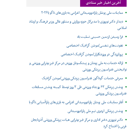
آخرین اخبار خبر ستادی
معاینات ملی پوشان پارادوومیدانی اعزامی به بازی‌های ناگویا۲۰۲۶
دیدار دکتر نوروزی با مدیرکل حوزه وزارتی و مشاور عالی وزیر فرهنگ و ارشاد
اسلامی
فرا رسیدن اربعین حسینی تسلیت باد
عفونت‌های تنفسی/موشن گرافیک اختصاصی
پرواززدگی در ورزشکاران/موشن گرافیک اختصاصی
ارائه خدمات به ملی پوشان و پیشکسوتان ورزش در مرکز فیزیوتراپی ورزشی و
توانبخشی فدراسیون پزشکی ورزشی
معرفی خدمات گوناگون فدراسیون پزشکی ورزشی/موشن گرافیک
پوشش پزشکی ۶۳ رویداد ورزشی طی ۳ روز توسط کمیته پوشش مسابقات
فدراسیون پزشکی ورزشی
آغاز معاینات ملی پوشان پارادوومیدانی اعزامی به بازی‌های پاراآسیایی ناگویا
پوشش پزشکی اردوی تیم ملی پارادوومیدانی
دکتر نوروزی دفتر اداری و مرکز فیزیوتراپی هیات پزشکی ورزشی آذربایجان
غربی را افتتاح کرد