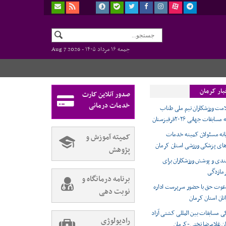
جمعه ۱۶ مرداد ۱۴۰۵ -
Aug 7 2026
بار کرمان
صدور آنلاین کارت
خدمات درمانی
مت ورزشکاران تیم ملی طناب
ات جهانی ۲۰۲۶قرقیزستان
نه مسئولان کمیته خدمات
کمیته آموزش و
ای پزشکی ورزشی استان کرمان
پژوهش
‌بندی و پوشش ورزشکاران برای
مازدگی
برنامه درمانگاه و
دعوت حق با حضور سرپرست اداره
نوبت دهی
نان استان کرمان
 مسابقات بین المللی کشتی آزاد
رادیولوژی
ان غلامرضا تختی-کرمان