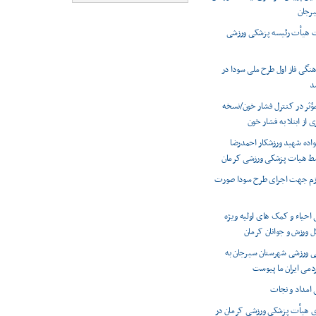
یرجان
 هیأت رئیسه پزشکی ورزشی
گی فاز اول طرح ملی سودا در
د
مؤثر در کنترل فشار خون/نسخه
از ابتلا به فشار خون
نواده شهید ورزشکار احمدرضا
سط هیات پزشکی ورزشی کرمان
زم جهت اجرای طرح سودا صورت
 احیاء و کمک های اولیه ویژه
کل ورزش و جوانان کرمان
 ورزشی شهرستان سیرجان به
می ایران ما پیوست
 امداد و نجات
 هیأت پزشکی ورزشی کرمان در