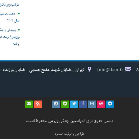
موکب ورزشکارا
خدمات هیات
سال ۱۴۰۴
و
یافته
info@ifsm.ir
تهران - خیابان شهید مفتح جنوبی - خیابان ورزنده - پلاک ۱۷ - فدراسیون پزش
تمامی حقوق برای فدراسیون پزشکی ورزشی محفوظ است.
طراحی و تولید: نستوه