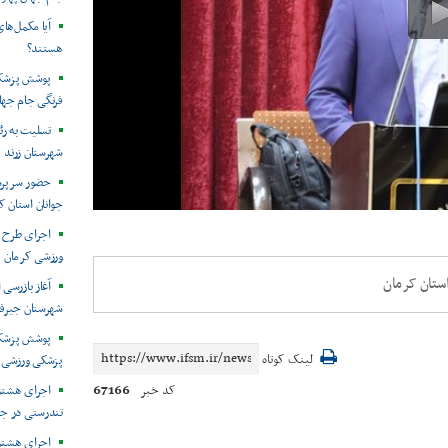
آیا مکمل‌های
هستند؟
پوشش پزشکی
فرنگی جام جها
تسلیت به ر
شهرستان زرند
حضور سرپرست
جوانان استان ک
اجرای طرح 
ورزشی کرمان
ستان کرمان
آغاز بازرسی 
شهرستان جیرف
پوشش پزشکی
لینک کوتاه
پزشکی ورزشی 
67166
کد خبر
اجرای هشتم
تندرستی در ج
اجرای هشتم