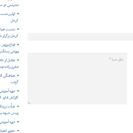
تندرستی در س
اولین نشست
کرمان
نشست هماهن
کرمان برگزار ش
انواع ورزش 
ورزشی پیشگیری 
تجلیل از خا
صفری زاده تو
هماهنگی لا
گرفت
دوره آموزشی
کارکنان اداره 
هیأت پزشکی
پویش جبهه مرد
دوره آموزشی
حضور اعضای