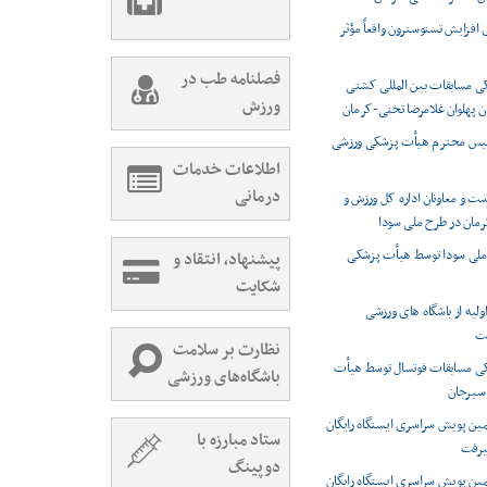
 افزایش تستوسترون واقعاً مؤثر
فصلنامه طب در
 مسابقات بین المللی کشتی
ورزش
ن پهلوان غلامرضا تختی-کرمان
ئیس محترم هیأت پزشکی ورزشی
اطلاعات خدمات
درمانی
 و معاونان اداره کل ورزش و
رمان در طرح ملی سودا
ملی سودا توسط هیأت پزشکی
پیشنهاد، انتقاد و
شکایت
اولیه از باشگاه های ورزشی
ت
نظارت بر سلامت
 مسابقات فوتسال توسط هیأت
باشگاه‌های ورزشی
سیرجان
ین پویش سراسری ایستگاه رایگان
ستاد مبارزه با
یرفت
دوپینگ
ین پویش سراسری ایستگاه رایگان