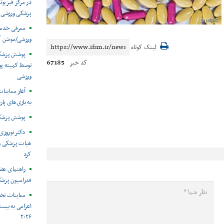
در مرکز فیزیوت
پزشکی ورزشی
معرفی خدما
ورزشی/موشن گ
لینک کوتاه
67185
کد خبر
توسط کمیته پ
ورزشی
آغاز معاینات
به بازی‌های پار
پوشش پزشکی 
دکتر نوروزی 
هیات پزشکی ورز
کرد
راهنمای عض
فدراسیون پزش
معاینات تخ
اعزامی به بیست
۲۰۲۶