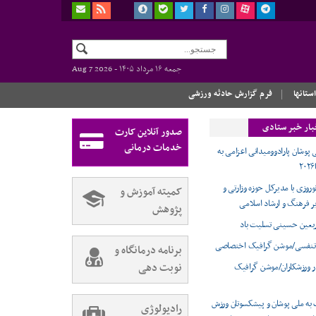
جمعه ۱۶ مرداد ۱۴۰۵ -
Aug 7 2026
استانها
فرم گزارش حادثه ورزشی
بار خبر ستادی
صدور آنلاین کارت
خدمات درمانی
 پوشان پارادوومیدانی اعزامی به
وروزی با مدیرکل حوزه وزارتی و
کمیته آموزش و
ر فرهنگ و ارشاد اسلامی
پژوهش
ربعین حسینی تسلیت باد
تنفسی/موشن گرافیک اختصاصی
برنامه درمانگاه و
نوبت دهی
ر ورزشکاران/موشن گرافیک
 به ملی پوشان و پیشکسوتان ورزش
رادیولوژی