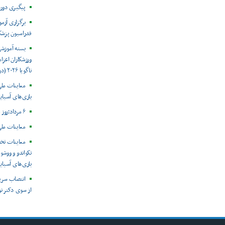
پیگیری دور
برگزاری آزم
فدراسیون پزش
بسته آموزش
ورزشکاران اعزام
ناگویا ۲۰۲۶ (در حال به روز رسانی)
معاینات ملی
بازی‌های آسیایی
۶ مرداد؛روز جهانی هپاتیت
معاینات ملی
معاینات تخ
تکواندو و ووشو 
بازی‌های آسیایی ن
انتصاب سرپ
از سوی دکتر ن