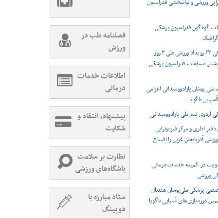
راپی ورزشی و توانبخشی فدراسیون
ت گوناگون فدراسیون پزشکی
فصلنامه طب در
رافیک
ورزش
پوشش پزشکی ۶۳ رویداد ورزشی طی ۳ روز
وشش مسابقات فدراسیون پزشکی
اطلاعات خدمات
درمانی
 ملی پوشان پارادوومیدانی اعزامی
اآسیایی ناگویا
اردوی تیم ملی پارادوومیدانی
پیشنهاد، انتقاد و
شکایت
دفتر اداری و مرکز فیزیوتراپی
شی آذربایجان غربی را افتتاح
نظارت بر سلامت
ویت در کمیته خدمات درمانی
باشگاه‌های ورزشی
کی ورزشی
صصی پزشکی ملی‌پوشان هندبال
ستاد مبارزه با
مین دوره بازی‌های آسیایی ناگویا
دوپینگ