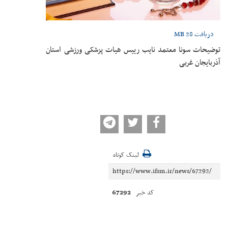
دریافت
28 MB
توضیحات سونا معتمد نایب رییس هیات پزشکی ورزشی استان
آذربایجان غربی
لینک کوتاه
67292
کد خبر