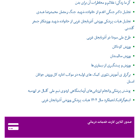
گرما زدگی؛ علائم و مخاطرات آن برای بدن
تجلیل دکتر جنگی اقدم از خانواده شهید جنگ رمضان محمدرضا عبدی
تجلیل هیات پزشکی ورزشی آذربایجان غربی از خانواده شهید ورزشکار جعفر
گلشنی
طرح ملی سودا در آذربایجان غربی
ورزش کودکان
ورزش سالمندان
ورزش و پیشگیری از بیماری‌ها
برگزار ی آموزش تئوری کمک های اولیه در موکب اداره کل ورزش جوانان
استان
پوشش پزشکی وانجام ارزیابی‌های آزمایشگاهی اردوی تیم ملی گلبال در ارومیه
اینفوگرافیک/عملکرد سال ۱۴۰۴ هیات پزشکی ورزشی آذربایجان غربی
صدور آنلاین کارت خدمات درمانی