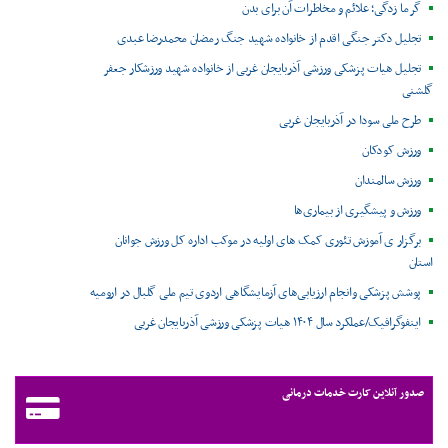
گرما زدگی؛ علائم و مخاطرات آن برای بدن
تجلیل دکتر جنگی اقدم از خانواده شهید جنگ رمضان محمدرضا عبدی
تجلیل هیات پزشکی ورزشی آذربایجان غربی از خانواده شهید ورزشکار جعفر
گلشنی
طرح ملی سودا در آذربایجان غربی
ورزش کودکان
ورزش سالمندان
ورزش و پیشگیری از بیماری‌ها
برگزار ی آموزش تئوری کمک های اولیه در موکب اداره کل ورزش جوانان
استان
پوشش پزشکی وانجام ارزیابی‌های آزمایشگاهی اردوی تیم ملی گلبال در ارومیه
اینفوگرافیک/عملکرد سال ۱۴۰۴ هیات پزشکی ورزشی آذربایجان غربی
صدور آنلاین کارت خدمات درمانی