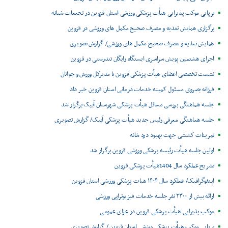
برپایی موکب پذیرایی هیأت پزشکی ورزشی استان قزوین در تجمعات شبانه
برگزاری همایش تغذیه و مصرف صحیح مکمل های ورزشی در قزوین
همایش تغذیه و مصرف صحیح مکمل های ورزشی/ گزارش تصویری
اجرای هشتمین پویش سراسری ایستگاه رایگان تندرستی در قزوین
نشست تخصصی اعضای هیأت پزشکی قزوین با مدیرکل ورزش و جوانان
فرزانه بصروی مسئول کمیته خدمات درمانی استان قزوین خبر داد
جلسه هماهنگی بررسی مسائل هیأت پزشکی شهرستان آبیک برگزار شد
جلسه هماهنگی معرفی رئیس جدید هیأت پزشکی آبیک/ گزارش تصویری
تمرینات کششی جهت بهبود درد شانه
اولین جلسه هیأت رئیسه پزشکی ورزشی قزوین برگزار شد
تشریح عملکرد سال 1404هیأت پزشکی قزوین
اینفوگرافیک/ عملکرد سال ۱۴۰۴ هیات پزشکی ورزشی استان قزوین
ارائه بیش از ۲۳۰۰ نفر جلسه خدمات فیزیوتراپی ورزشی
موکب پذیرایی هیأت پزشکی قزوین در عزای عمومی
برپایی موکب هیأت پزشکی ورزشی استان قزوین / گزارش تصویری