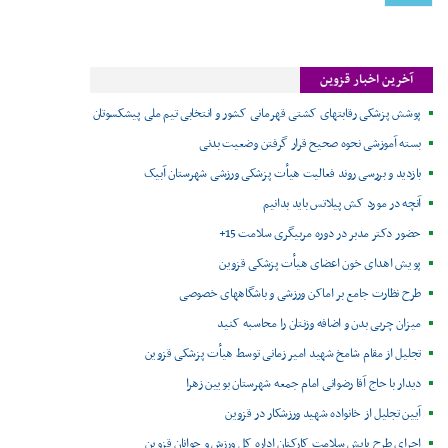
آخرین اخبار قزوین
پوشش پزشکی رقابتهای کشتی قهرمانی کشور و انتخابی تیم ملی پیشکسوتان
بسته آموزشی نحوه صحیح قرار گرفتن وضعیت بدنی
بازدید و بررسی روند فعالیت هیأت پزشکی ورزشی شهرستان آبیک
آنچه در مورد کش پیلاتس باید بدانیم
حضور دکتر مدبر در دوره مربیگری سلامت 15+
پویش اهدای خون اعضای هیأت پزشکی قزوین
طرح نظارت جامع بر اماکن ورزشی و باشگاههای خصوصی
میزان چربی بدن و اضافه وزنتان را محاسبه کنید
تجلیل از مقام شامخ شهید امیر زمانی توسط هیأت پزشکی قزوین
دیدار با حاج آقا رضوانی امام جمعه شهرستان بویین زهرا
آیین تجلیل از خانواده شهید ورزشکار در قزوین
اجرای طرح پایش سلامت کارکنان اداره کل ورزش و جوانان قزوین