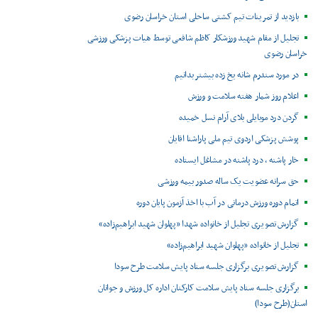
بازدید از تمرینات تیم کشتی ساحلی استان خراسان رضوی
تجلیل از مقام شهید ورزشکار کاظم شافعی توسط هیات پزشکی ورزشی
خراسان رضوی
در مورد سندرم شانه یخ زده بیشتر بدانیم
اعلام روز شمار هفته سلامت و ورزش
گردن درد موبایلی بلای آرام نسل خمیده
پوشش پزشکی اردوی تیم ملی پاراشنا اقایان
خار پاشنه ، درد پاشنه در مشاغل ایستاده
حق سرانه عضویت یک ساله صدور بیمه ورزشی
اتمام دوره ورزش درمانی در آب با اخذ آزمون پایان دوره
گزارش تصویری تجلیل از خانواده شهدا «پهلوان شهید ابراهیم‌زاده»
تجلیل از خانواده «پهلوان شهید ابراهیم‌زاده»
گزارش تصویری برگزاری جلسه ستاد پایش سلامت طرح سودا
برگزاری جلسه ستاد پایش سلامت کارکنان اداره کل ورزش و جوانان
استان(طرح سودا)