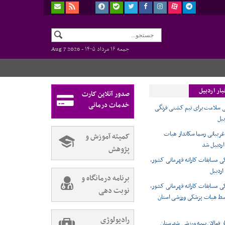
جمعه ۱۶ مرداد ۱۴۰۵ -
Aug 7 2026
ار اردبیل
صدور آنلاین کارت
خدمات درمانی
 سلامت برای تیم کشتی فرنگی
بیل
ریبانی رسما سکاندار هیات
کمیته آموزش و
ردبیل شد
پژوهش
 مسابقات کاراته قهرمانی کشور،
اردبیل
برنامه درمانگاه و
 مسابقات کاراته قهرمانی کشور،
نوبت دهی
وسط هیات پزشکی ورزشی استان
رادیولوژی
ز فعالان بیمه ورزشی شهرستان