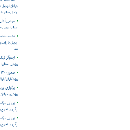
جوانان اردبیل
اردبیل صادر ش
مرتضی آقای
استان اردبیل خ
نشست تخصصی
اردبیل با رؤسا
شد
ورزشی استان ار
ص
ورزشکاران / ارائه ۲۲۵۰ جلسه خدمات فیزیوت
برگزاری پوی
ورزش و جوانان 
برپایی موکب
برگزاری تجمع و
برپایی موکب
برگزاری تجمع و