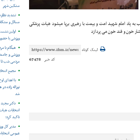
مشکین شهر
تشدید نظارت
مسائل و مشکل
 به یاد امام شهید امت و بیعت با رهبری برپا میشود هیات پزشکی
شار خون و قند خون می پردازد
اولین نشست
ورزشی با حضور 
همگام با م
لینک کوتاه
ورزشی و جامعه 
67478
کد خبر
مردمی شب ۱۳۵
مجمع انتخا
با اهدای لو
نوراله زاده در
شد
دکتر مجید 
انتخابات هیات
تاکید کرد:
مدیر کل ورز
عمومی انتخابا