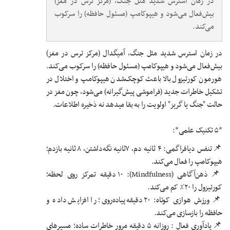
در زمان استرس شدید مثل جنگ، (مرکز ترس در مغز)
بیش‌فعال می‌شود و هیپوکامپ (مسئول حافظه) را سرکوب
می‌کند.
در زمان استرس شدید مثل جنگ، آمیگدال (مرکز ترس در مغز)
بیش‌فعال می‌شود و هیپوکامپ (مسئول حافظه) را سرکوب می‌کند.
هورمون کورتیزول بالا باعث کوچک‌شدن هیپوکامپ و اختلال در
تشکیل خاطرات جدید (فراموشی پیش‌گیرانه) می‌شود، چون مغز در
حالت "جنگ یا گریز" اولویت را به بقا میدهد نه ذخیره اطلاعات.
*۵ تکنیک علمی*:
📌تنفس دیافراگمی: ۴ ثانیه دم، ۷ثانیه نگه‌داشتن، ۸ ثانیه بازدم؛
هیپوکامپ را فعال می‌کند.
📌ذهن‌آگاهی (Mindfulness): ۱۰ دقیقه تمرکز روی لحظه؛
کورتیزول را ۲۰٪ کم می‌کند.
📌ورزش هوازی کوتاه: ۲۰ دقیقه پیاده‌روی؛ را افزایش داده و
حافظه را بازسازی می‌کند.
📌یادآوری فعال : روزانه ۵ دقیقه مرور خاطرات ساده؛ مسیرهای