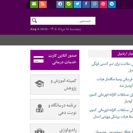
پنجشنبه ۱۵ مرداد ۱۴۰۵ -
Aug 6 2026
ار اردبیل
صدور آنلاین کارت
خدمات درمانی
 سلامت برای تیم کشتی فرنگی
بیل
ریبانی رسما سکاندار هیات
کمیته آموزش و
ردبیل شد
پژوهش
 مسابقات کاراته قهرمانی کشور،
اردبیل
برنامه درمانگاه و
 مسابقات کاراته قهرمانی کشور،
نوبت دهی
وسط هیات پزشکی ورزشی استان
رادیولوژی
ز فعالان بیمه ورزشی شهرستان