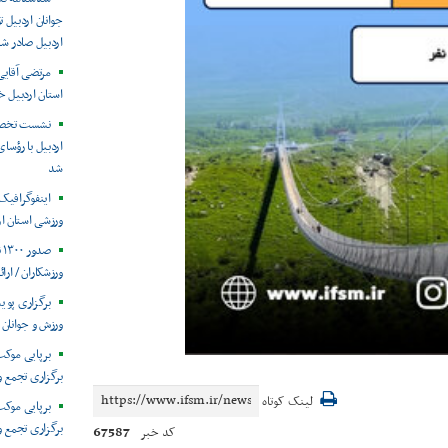
جوانان اردبیل
اردبیل صادر ش
مرتضی آقای
استان اردبیل خ
نشست تخصصی
اردبیل با رؤسا
شد
ورزشی استان ار
ص
ورزشکاران / ارائه ۲۲۵۰ جلسه خدمات فیزیوت
برگزاری پوی
ورزش و جوانان 
برپایی موکب
برگزاری تجمع و
لینک کوتاه
برپایی موکب
برگزاری تجمع و
67587
کد خبر