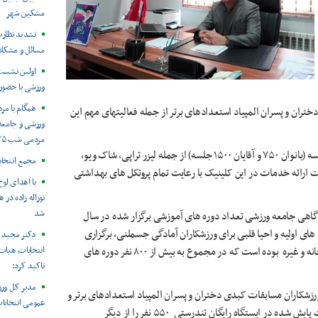
مشکین شهر
تشدید نظارت
مسائل و مشکل
اولین نشست
ورزشی با حضور 
همگام با م
 و پسران المپیاد استعدادهای برتر از جمله فعالیتهای مهم این
ورزشی و جامعه 
مردمی شب ۱۳۵
وی با اشاره به اینکه کلینیک فیزیوتراپی هیات استان نزدیک ۲۲۵۰ جلسه (بانوان ۷۵۰ و آقایان ۱۵۰۰ جلسه) از جمله لیزر تراپی، شاک ویو،
مجمع انتخا
ارائه خدمات در این کلینیک با رعایت تمام پروتکل های بهداشتی
با اهدای لو
نوراله زاده در
شد
آگاهی جامعه ورزشی تعداد دوره های آموزشی برگزار شده در سال
دوره از جمله کارگاه کمک های اولیه و احیا قلبی برای ورزشکاران آمادگی جسملنی، برگزاری
دکتر مجید 
کارگاه آموزشی دوپینگ و مکملهای ورزشی، کارگاه وبینار ورزش در خانه و غیره بوده است که در مجموع به بیش از ۸۰۰ نفر دوره های
انتخابات هیات
تاکید کرد:
مدیر کل ورز
 نفر گواهی سلامت برای ورزشکاران مسابقات کبدی دختران و پسران المپیاد استعدادهای برتر و
عمومی انتخابا
دیگر ورزشکاران، انجام ۲۸۰ مورد مشاوره تغذیه ورزشی و تعداد نفرات پایش شده در ایستگاه رایگان تندرستی ۵۵۰ نفر را از دیگر