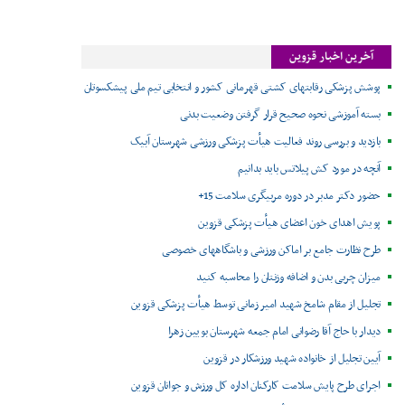
آخرین اخبار قزوین
پوشش پزشکی رقابتهای کشتی قهرمانی کشور و انتخابی تیم ملی پیشکسوتان
بسته آموزشی نحوه صحیح قرار گرفتن وضعیت بدنی
بازدید و بررسی روند فعالیت هیأت پزشکی ورزشی شهرستان آبیک
آنچه در مورد کش پیلاتس باید بدانیم
حضور دکتر مدبر در دوره مربیگری سلامت 15+
پویش اهدای خون اعضای هیأت پزشکی قزوین
طرح نظارت جامع بر اماکن ورزشی و باشگاههای خصوصی
میزان چربی بدن و اضافه وزنتان را محاسبه کنید
تجلیل از مقام شامخ شهید امیر زمانی توسط هیأت پزشکی قزوین
دیدار با حاج آقا رضوانی امام جمعه شهرستان بویین زهرا
آیین تجلیل از خانواده شهید ورزشکار در قزوین
اجرای طرح پایش سلامت کارکنان اداره کل ورزش و جوانان قزوین