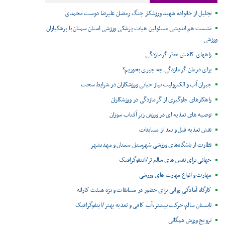
تجلیل از خانواده شهید ورزشکار جنگ رمضان علیرضا دوست محمدی
نشست هم اندیشی مسئولین هیات پزشکی ورزشی استان سمنان با پزشکیاران
ورزشی
راههای کاهش خطر گرمازدگی
برای درمان گرمازدگی چه چیزی بخوریم؟
جبران آب و الکترولیت نیاز حیاتی ورزشکاران در شرایط سخت
راهکارهای جلوگیری از گرمازدگی در ورزشکاران
توصیه های تغذیه ای در ورزش زیر آفتاب سوزان
نقش تغذیه قبل و بعد از مسابقات
نظارت از باشگاه‌های ورزشی شهرستان سمنان و مهدیشهر
جهانی برای نفس های سالم تر/اینفوگرافیک
مهارت و انواع مهارت های ورزشی
کارگاه آمادگی روانی برای حضور در مسابقات ویژه هیئت کاراته
تابستان سالم،حرکت بیشتر،آب کافی و تغذیه بهتر /اینفوگرافیک
ترویج ورزش همگانی