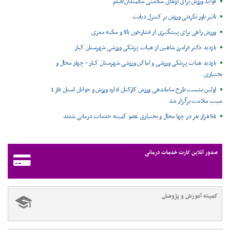
فواید ورزش برای ارتقای سلامتی سالمندان/فیلم
تاثیر باور نکردنی ورزش بر کنترل دیابت
ورزش راهی برای پیشگیری از فشارخون بالا و سکته مغزی
بازدید دکتر فرامرز شاهین از هیات پزشکی ورزشی شهرستان کیار
بازدید هیات پزشکی ورزشی و اماکن ورزشی شهرستان کیار - چهار محال و
بختیاری
اولین نشست طرح ساماندهی ورزش کارکنان اداره ورزش و جوانان استان فاز 1
سیب سلامت برگزار شد
54هزار نفر در چها محال و بختیاری عضو کمیته خدمات درمانی شدند
صدور آنلاین کارت خدمات درمانی
کمیته آموزش و پژوهش