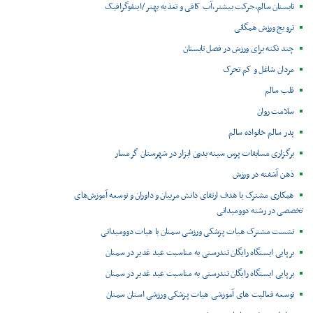
تابستان سالم،حرکت بیشتر،آب کافی و تغذیه بهتر /اینفوگرافیک
ترویج ورزش همگانی
چند نکته برای ورزش در فصل تابستان
مردان شاغل و کم تحرک
قلب سالم
سلامت روان
پدر سالم خانواده سالم
برگزاری مسابقات پرس سینه بدون ابزار در شهرستان گرمسار
ذهن آشفته در ورزش
همکاری مشترک با هدف ارتقای دانش مربیان و داوران و توسعه آموزش‌های
تخصصی در رشته دوومیدانی
نشست مشترک هیات پزشکی ورزشی سمنان با هیات دوومیدانی
برپایی ایستگاه رایگان تندرستی به مناسبت عید غدیر در سمنان
برپایی ایستگاه رایگان تندرستی به مناسبت عید غدیر در سمنان
توسعه فعالیت های آموزشی هیات پزشکی ورزشی استان سمنان