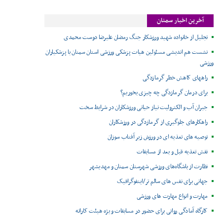
آخرین اخبار سمنان
تجلیل از خانواده شهید ورزشکار جنگ رمضان علیرضا دوست محمدی
نشست هم اندیشی مسئولین هیات پزشکی ورزشی استان سمنان با پزشکیاران
ورزشی
راههای کاهش خطر گرمازدگی
برای درمان گرمازدگی چه چیزی بخوریم؟
جبران آب و الکترولیت نیاز حیاتی ورزشکاران در شرایط سخت
راهکارهای جلوگیری از گرمازدگی در ورزشکاران
توصیه های تغذیه ای در ورزش زیر آفتاب سوزان
نقش تغذیه قبل و بعد از مسابقات
نظارت از باشگاه‌های ورزشی شهرستان سمنان و مهدیشهر
جهانی برای نفس های سالم تر/اینفوگرافیک
مهارت و انواع مهارت های ورزشی
کارگاه آمادگی روانی برای حضور در مسابقات ویژه هیئت کاراته