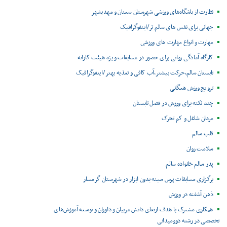
نظارت از باشگاه‌های ورزشی شهرستان سمنان و مهدیشهر
جهانی برای نفس های سالم تر/اینفوگرافیک
مهارت و انواع مهارت های ورزشی
کارگاه آمادگی روانی برای حضور در مسابقات ویژه هیئت کاراته
تابستان سالم،حرکت بیشتر،آب کافی و تغذیه بهتر /اینفوگرافیک
ترویج ورزش همگانی
چند نکته برای ورزش در فصل تابستان
مردان شاغل و کم تحرک
قلب سالم
سلامت روان
پدر سالم خانواده سالم
برگزاری مسابقات پرس سینه بدون ابزار در شهرستان گرمسار
ذهن آشفته در ورزش
همکاری مشترک با هدف ارتقای دانش مربیان و داوران و توسعه آموزش‌های
تخصصی در رشته دوومیدانی