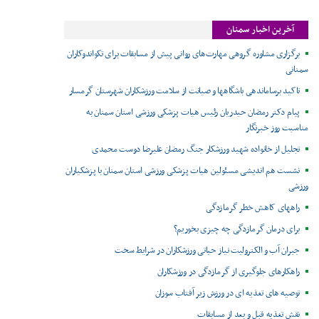
آخرین اخبار سمنان
برگزاری مشاوره گروهی مهارت‌های روانی پیش از مسابقات برای تکواندوکاران
سمنانی
تاکید برساماندهی باشگاهها و صیانت از سلامت ورزشکاران شهرستان گرمسار
پیام دکتر رمضان حیدریان رئیس هیات پزشکی ورزشی استان سمنان به
مناسبت روز خبرنگار
تجلیل از خانواده شهید ورزشکار جنگ رمضان علیرضا دوست محمدی
نشست هم اندیشی مسئولین هیات پزشکی ورزشی استان سمنان با پزشکیاران
ورزشی
راههای کاهش خطر گرمازدگی
برای درمان گرمازدگی چه چیزی بخوریم؟
جبران آب و الکترولیت نیاز حیاتی ورزشکاران در شرایط سخت
راهکارهای جلوگیری از گرمازدگی در ورزشکاران
توصیه های تغذیه ای در ورزش زیر آفتاب سوزان
نقش تغذیه قبل و بعد از مسابقات